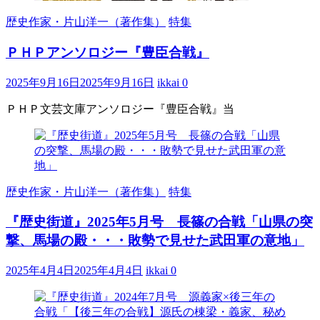
歴史作家・片山洋一（著作集）
特集
ＰＨＰアンソロジー『豊臣合戦』
2025年9月16日
2025年9月16日
ikkai
0
ＰＨＰ文芸文庫アンソロジー『豊臣合戦』当
歴史作家・片山洋一（著作集）
特集
『歴史街道』2025年5月号 長篠の合戦「山県の突
撃、馬場の殿・・・敗勢で見せた武田軍の意地」
2025年4月4日
2025年4月4日
ikkai
0