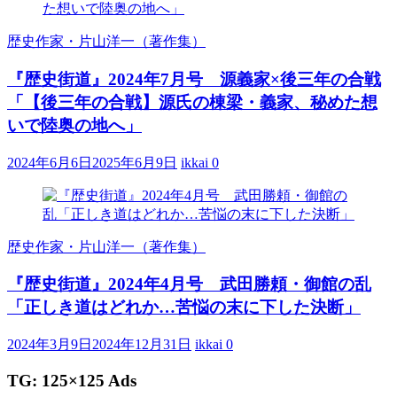
歴史作家・片山洋一（著作集）
『歴史街道』2024年7月号 源義家×後三年の合戦
「【後三年の合戦】源氏の棟梁・義家、秘めた想
いで陸奥の地へ」
2024年6月6日
2025年6月9日
ikkai
0
歴史作家・片山洋一（著作集）
『歴史街道』2024年4月号 武田勝頼・御館の乱
「正しき道はどれか…苦悩の末に下した決断」
2024年3月9日
2024年12月31日
ikkai
0
TG: 125×125 Ads