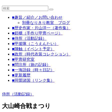
の
時
■趣旨／紹介／お問い合わせ
代
別冊なりきり教室 ブログ
劇
■歴史作家・片山洋一（著作集）
な
■鎧櫃（手作り甲冑ページ）
り
■侍所（活動記録）
■甲援隊（こうえんたい）
き
■陣触（イベント予定）
り
■政所（時代衣装コレクション）
教
■甲冑研究室
室
■問注所（旅の記録）
■一海語録（時々日記）
見
■更新履歴
て
■同盟諸国（リンク集）
聞
い
侍所（活動記録）
て
触
大山崎合戦まつり
っ
て