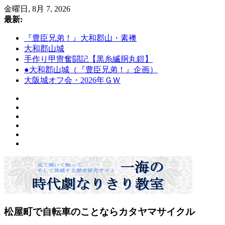
コ
金曜日, 8月 7, 2026
ン
最新:
テ
『豊臣兄弟！』大和郡山・素襖
ン
大和郡山城
ツ
手作り甲冑奮闘記【黒糸縅胴丸鎧】
へ
●大和郡山城（『豊臣兄弟！』企画）
ス
大阪城オフ会・2026年ＧＷ
キ
ッ
プ
一
松屋町で自転車のことならカタヤマサイクル
海