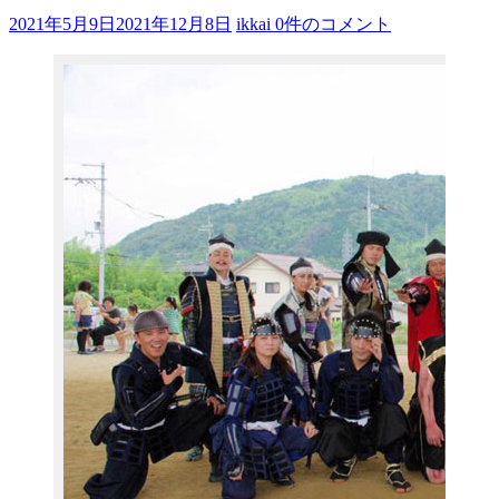
そ
2021年5月9日
2021年12月8日
ikkai
0件のコメント
し
て
体
感
す
る
歴
史
研
究
サ
イ
ト