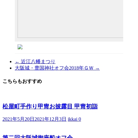
←
近江八幡まつり
大阪城・豊国神社オフ会2018年ＧＷ
→
こちらもおすすめ
松屋町手作り甲冑お披露目 甲冑初詣
2021年5月20日
2021年12月3日
ikkai
0
第二回大阪城御座船オフ会