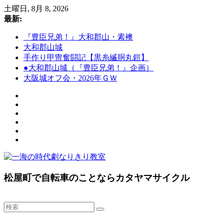
コ
土曜日, 8月 8, 2026
ン
最新:
テ
『豊臣兄弟！』大和郡山・素襖
ン
大和郡山城
ツ
手作り甲冑奮闘記【黒糸縅胴丸鎧】
へ
●大和郡山城（『豊臣兄弟！』企画）
ス
大阪城オフ会・2026年ＧＷ
キ
ッ
プ
一
松屋町で自転車のことならカタヤマサイクル
海
の
時