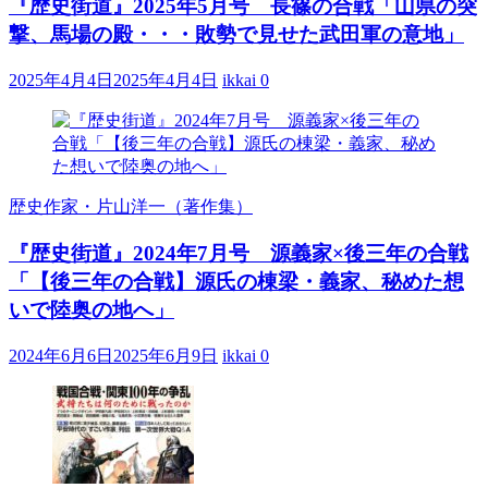
『歴史街道』2025年5月号 長篠の合戦「山県の突
撃、馬場の殿・・・敗勢で見せた武田軍の意地」
2025年4月4日
2025年4月4日
ikkai
0
歴史作家・片山洋一（著作集）
『歴史街道』2024年7月号 源義家×後三年の合戦
「【後三年の合戦】源氏の棟梁・義家、秘めた想
いで陸奥の地へ」
2024年6月6日
2025年6月9日
ikkai
0