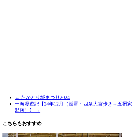
←
たかとり城まつり2024
一海漫遊記【24年12月（嵐電・四条大宮歩き→五摂家
邸跡）】
→
こちらもおすすめ