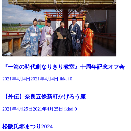
『一海の時代劇なりきり教室』十周年記念オフ会
2021年4月4日
2021年4月4日
ikkai
0
【外伝】奈良五條新町かげろう座
2021年4月25日
2021年4月25日
ikkai
0
松阪氏郷まつり2024