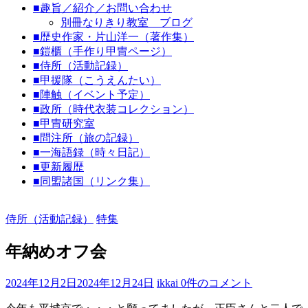
■趣旨／紹介／お問い合わせ
代
別冊なりきり教室 ブログ
劇
■歴史作家・片山洋一（著作集）
な
■鎧櫃（手作り甲冑ページ）
り
■侍所（活動記録）
■甲援隊（こうえんたい）
き
■陣触（イベント予定）
り
■政所（時代衣装コレクション）
教
■甲冑研究室
室
■問注所（旅の記録）
■一海語録（時々日記）
見
■更新履歴
て
■同盟諸国（リンク集）
聞
い
侍所（活動記録）
特集
て
触
年納めオフ会
っ
て
そ
2024年12月2日
2024年12月24日
ikkai
0件のコメント
し