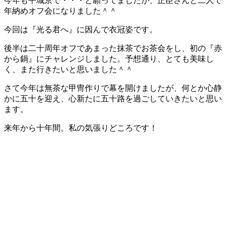
今年も平城京で・・・と願ってましたが、正臣さんと二人で
て
年納めオフ会になりました＾＾
体
感
今回は『光る君へ』に因んで衣冠姿です。
す
る
後半は二十周年オフであまった抹茶でお茶会をし、初の『赤
歴
から鍋』にチャレンジしました。予想通り、とても美味し
史
く、また行きたいと思いました＾＾
研
究
さて今年は無茶な甲冑作りで幕を開けましたが、何とか心静
サ
かに五十を迎え、心新たに五十路を過ごしていきたいと思い
イ
ます。
ト
来年から十年間。私の気張りどころです！