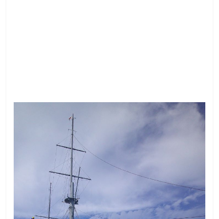
な
り
き
り
教
室
見
て
聞
い