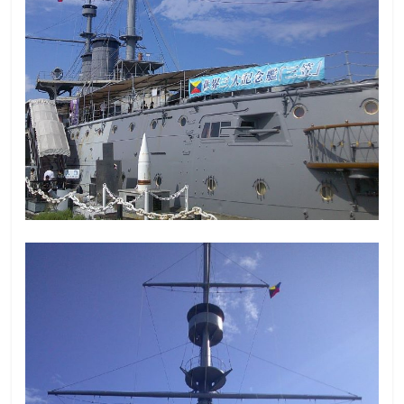
て
触
っ
て
そ
し
て
体
感
す
る
歴
史
研
究
サ
イ
ト