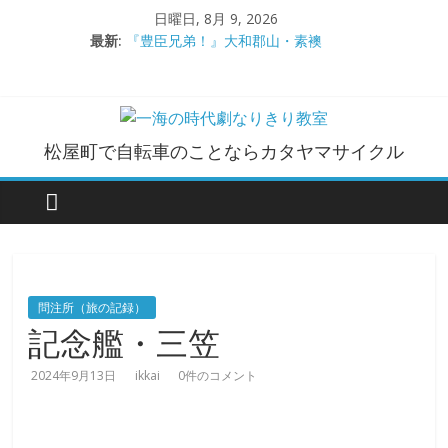
コ
日曜日, 8月 9, 2026
ン
最新:
『豊臣兄弟！』大和郡山・素襖
テ
大和郡山城
ン
手作り甲冑奮闘記【黒糸縅胴丸鎧】
●大和郡山城（『豊臣兄弟！』企画）
ツ
大阪城オフ会・2026年ＧＷ
へ
一
松屋町で自転車のことならカタヤマサイクル
ス
キ
海
ッ
プ
の
時
問注所（旅の記録）
記念艦・三笠
代
2024年9月13日
ikkai
0件のコメント
劇