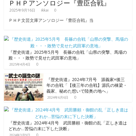
ＰＨＰアンソロジー『豊臣合戦』
2025年9月16日
ikkai
0
ＰＨＰ文芸文庫アンソロジー『豊臣合戦』当
『歴史街道』2025年5月号 長篠の合戦「山県の突撃、馬場の
殿・・・敗勢で見せた武田軍の意地」
0
2025年4月4日
『歴史街道』2024年7月号 源義家×後三
年の合戦「【後三年の合戦】源氏の棟梁・
義家、秘めた想いで陸奥の地へ」
0
2024年6月6日
『歴史街道』2024年4月号 武田勝頼・御館の乱「正しき道は
どれか…苦悩の末に下した決断」
0
2024年3月9日