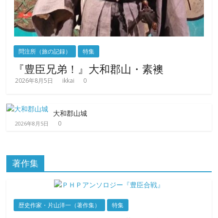
問注所（旅の記録）
特集
『豊臣兄弟！』大和郡山・素襖
2026年8月5日
ikkai
0
大和郡山城
0
2026年8月5日
著作集
歴史作家・片山洋一（著作集）
特集