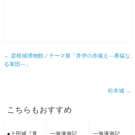
←
彦根城博物館／テーマ展「井伊の赤備え―勇猛な
る軍団―」
松本城
→
こちらもおすすめ
●上田城『真
一海漫遊記
一海漫遊記