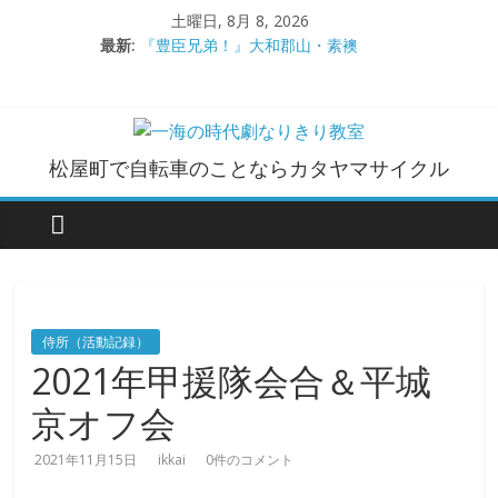
コ
土曜日, 8月 8, 2026
ン
最新:
『豊臣兄弟！』大和郡山・素襖
テ
大和郡山城
ン
手作り甲冑奮闘記【黒糸縅胴丸鎧】
●大和郡山城（『豊臣兄弟！』企画）
ツ
大阪城オフ会・2026年ＧＷ
へ
一
松屋町で自転車のことならカタヤマサイクル
ス
キ
海
ッ
プ
の
時
侍所（活動記録）
2021年甲援隊会合＆平城
代
京オフ会
劇
2021年11月15日
ikkai
0件のコメント