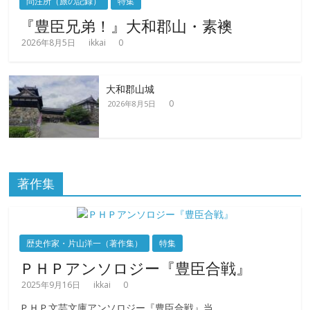
問注所（旅の記録）
特集
『豊臣兄弟！』大和郡山・素襖
2026年8月5日
ikkai
0
大和郡山城
0
2026年8月5日
著作集
歴史作家・片山洋一（著作集）
特集
ＰＨＰアンソロジー『豊臣合戦』
2025年9月16日
ikkai
0
ＰＨＰ文芸文庫アンソロジー『豊臣合戦』当