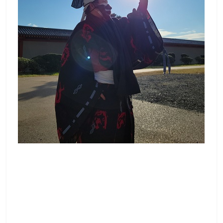
て
触
っ
て
そ
し
て
体
感
す
る
歴
史
研
究
サ
イ
ト