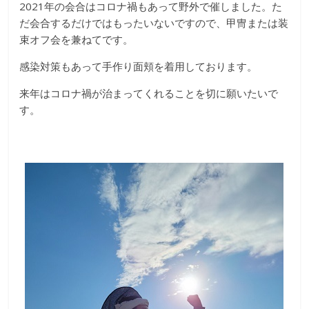
2021年の会合はコロナ禍もあって野外で催しました。た
な
だ会合するだけではもったいないですので、甲冑または装
束オフ会を兼ねてです。
り
感染対策もあって手作り面頬を着用しております。
き
来年はコロナ禍が治まってくれることを切に願いたいで
す。
り
教
室
見
て
聞
い