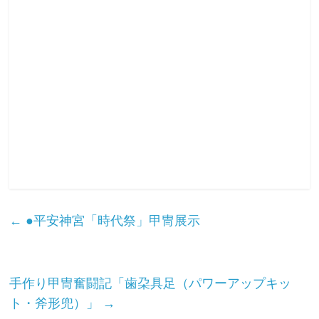
←
●平安神宮「時代祭」甲冑展示
手作り甲冑奮闘記「歯朶具足（パワーアップキッ
ト・斧形兜）」
→