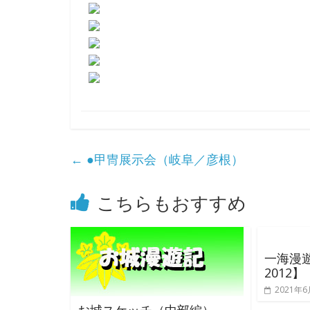
←
●甲冑展示会（岐阜／彦根）
こちらもおすすめ
一海漫
2012】
2021年6