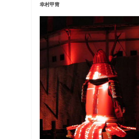
り
幸村甲冑
き
り
教
室
見
て
聞
い
て
触
っ