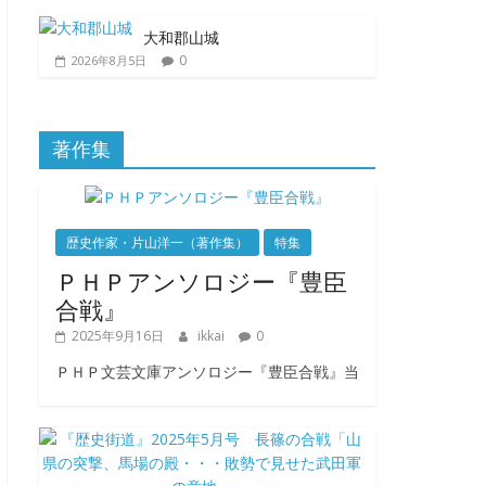
大和郡山城
0
2026年8月5日
著作集
歴史作家・片山洋一（著作集）
特集
ＰＨＰアンソロジー『豊臣
合戦』
2025年9月16日
ikkai
0
ＰＨＰ文芸文庫アンソロジー『豊臣合戦』当