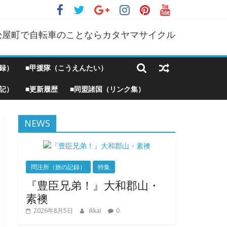
松屋町で自転車のことならカタヤマサイクル
録）
■甲援隊（こうえんたい）
記）
■更新履歴
■同盟諸国（リンク集）
NEWS
問注所（旅の記録）
特集
『豊臣兄弟！』大和郡山・
素襖
2026年8月5日
ikkai
0