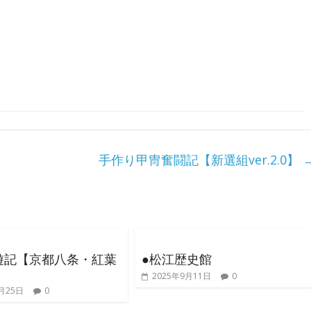
手作り甲冑奮闘記【新選組ver.2.0】
遊記【京都八条・紅葉
●松江歴史館
2025年9月11日
0
月25日
0