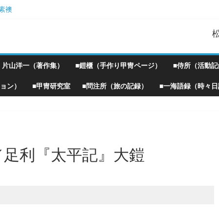
素襖
胴丸鎧】
！』企画）
Ｗ
・片山洋一（著作集）
■鎧櫃（手作り甲冑ページ）
■侍所（活動記
ション）
■甲冑研究室
■問注所（旅の記録）
■一海語録（時々日
／足利『太平記』大鎧