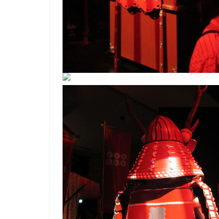
て
そ
し
て
体
感
す
る
歴
史
研
究
サ
イ
ト