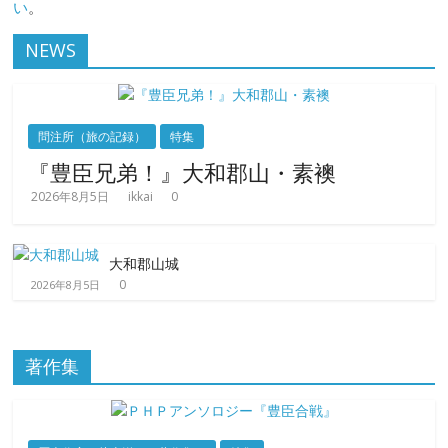
い
。
NEWS
問注所（旅の記録）
特集
『豊臣兄弟！』大和郡山・素襖
2026年8月5日
ikkai
0
大和郡山城
0
2026年8月5日
著作集