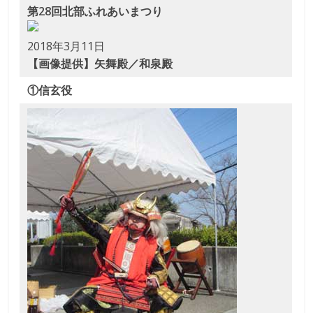
第28回北部ふれあいまつり
な
2018年3月11日
り
【画像提供】矢舞殿／和泉殿
き
①信玄役
り
教
室
見
て
聞
い