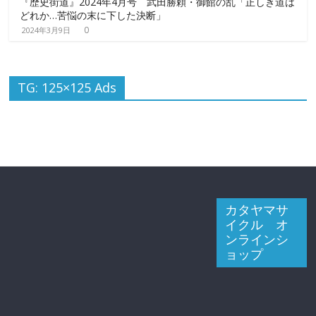
『歴史街道』2024年4月号 武田勝頼・御館の乱「正しき道は
どれか…苦悩の末に下した決断」
0
2024年3月9日
TG: 125×125 Ads
カタヤマサ
イクル オ
ンラインシ
ョップ