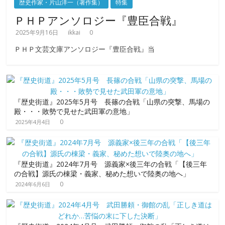
歴史作家・片山洋一（著作集）
特集
ＰＨＰアンソロジー『豊臣合戦』
2025年9月16日
ikkai
0
ＰＨＰ文芸文庫アンソロジー『豊臣合戦』当
『歴史街道』2025年5月号 長篠の合戦「山県の突撃、馬場の
殿・・・敗勢で見せた武田軍の意地」
0
2025年4月4日
『歴史街道』2024年7月号 源義家×後三年の合戦「【後三年
の合戦】源氏の棟梁・義家、秘めた想いで陸奥の地へ」
0
2024年6月6日