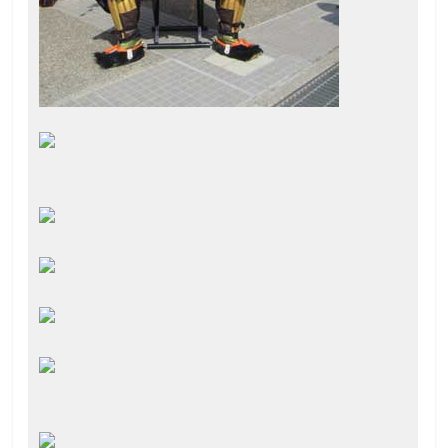
て
触
っ
て
そ
し
て
体
感
す
る
歴
史
研
究
サ
イ
ト