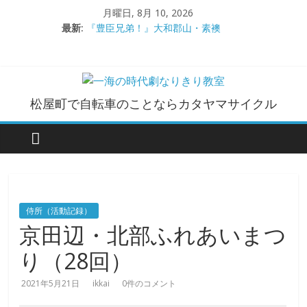
コ
月曜日, 8月 10, 2026
ン
最新:
『豊臣兄弟！』大和郡山・素襖
テ
大和郡山城
ン
手作り甲冑奮闘記【黒糸縅胴丸鎧】
●大和郡山城（『豊臣兄弟！』企画）
ツ
大阪城オフ会・2026年ＧＷ
へ
一
松屋町で自転車のことならカタヤマサイクル
ス
キ
海
ッ
プ
の
時
侍所（活動記録）
京田辺・北部ふれあいまつ
代
り（28回）
劇
2021年5月21日
ikkai
0件のコメント