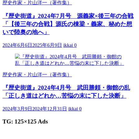
歴史作家・片山洋一（著作集）
『歴史街道』2024年7月号 源義家×後三年の合戦
「【後三年の合戦】源氏の棟梁・義家、秘めた想
いで陸奥の地へ」
2024年6月6日
2025年6月9日
ikkai
0
歴史作家・片山洋一（著作集）
『歴史街道』2024年4月号 武田勝頼・御館の乱
「正しき道はどれか…苦悩の末に下した決断」
2024年3月9日
2024年12月31日
ikkai
0
TG: 125×125 Ads