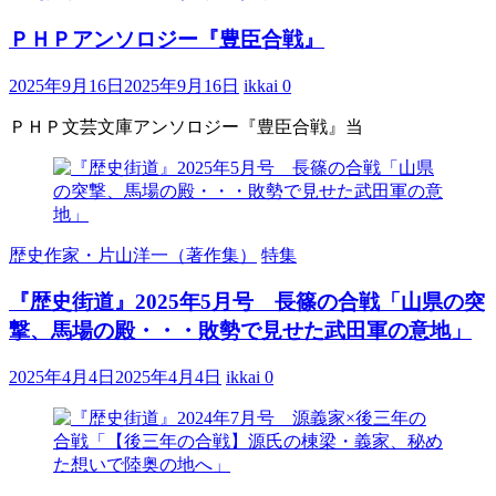
ＰＨＰアンソロジー『豊臣合戦』
2025年9月16日
2025年9月16日
ikkai
0
ＰＨＰ文芸文庫アンソロジー『豊臣合戦』当
歴史作家・片山洋一（著作集）
特集
『歴史街道』2025年5月号 長篠の合戦「山県の突
撃、馬場の殿・・・敗勢で見せた武田軍の意地」
2025年4月4日
2025年4月4日
ikkai
0