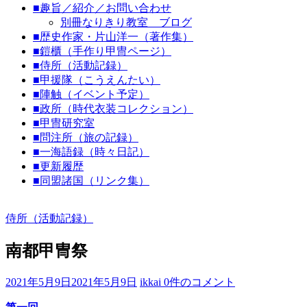
■趣旨／紹介／お問い合わせ
代
別冊なりきり教室 ブログ
劇
■歴史作家・片山洋一（著作集）
な
■鎧櫃（手作り甲冑ページ）
り
■侍所（活動記録）
■甲援隊（こうえんたい）
き
■陣触（イベント予定）
り
■政所（時代衣装コレクション）
教
■甲冑研究室
室
■問注所（旅の記録）
■一海語録（時々日記）
見
■更新履歴
て
■同盟諸国（リンク集）
聞
い
侍所（活動記録）
て
触
南都甲冑祭
っ
て
そ
2021年5月9日
2021年5月9日
ikkai
0件のコメント
し