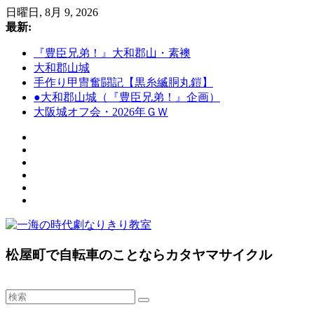
コ
日曜日, 8月 9, 2026
ン
最新:
テ
『豊臣兄弟！』大和郡山・素襖
ン
大和郡山城
ツ
手作り甲冑奮闘記【黒糸縅胴丸鎧】
へ
●大和郡山城（『豊臣兄弟！』企画）
ス
大阪城オフ会・2026年ＧＷ
キ
ッ
プ
一
松屋町で自転車のことならカタヤマサイクル
海
の
時