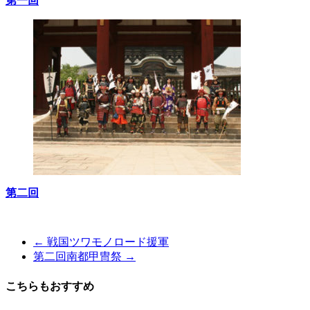
第一回
て
体
感
す
る
歴
史
研
究
サ
イ
ト
第二回
←
戦国ツワモノロード援軍
第二回南都甲冑祭
→
こちらもおすすめ