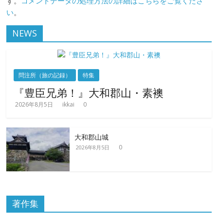
す。
コメントデータの処理方法の詳細はこちらをご覧くださ
い
。
NEWS
問注所（旅の記録）
特集
『豊臣兄弟！』大和郡山・素襖
2026年8月5日
ikkai
0
大和郡山城
0
2026年8月5日
著作集