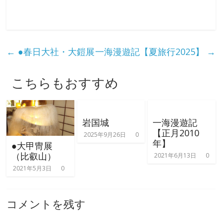
て
触
っ
て
そ
←
●春日大社・大鎧展
一海漫遊記【夏旅行2025】
→
し
て
こちらもおすすめ
体
感
す
る
岩国城
一海漫遊記
歴
【正月2010
2025年9月26日
0
年】
史
●大甲冑展
（比叡山）
研
2021年6月13日
0
究
2021年5月3日
0
サ
イ
コメントを残す
ト