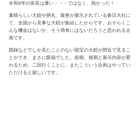
令和8年の奈良は暑い・・・ではなく、熱かった！
な
素晴らしい大鎧や胴丸、腹巻が展示されている春日大社に
て、全国から見事な大鎧が集結したからです。おそらくこ
り
んな機会はないか、そう簡単にはないだろうと思われる企
画です。
き
図録などでしか見たことのない国宝の大鎧が間近で見るこ
り
とができ、まさに眼福でした。前期、後期と展示内容が変
わるため、二回行くことに。またこういう企画はやってい
ただけると嬉しいです。
教
室
見
て
聞
い