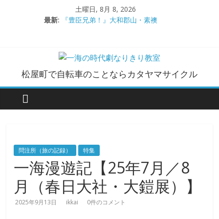
コ
土曜日, 8月 8, 2026
ン
最新:
『豊臣兄弟！』大和郡山・素襖
テ
大和郡山城
ン
手作り甲冑奮闘記【黒糸縅胴丸鎧】
●大和郡山城（『豊臣兄弟！』企画）
ツ
大阪城オフ会・2026年ＧＷ
へ
一
松屋町で自転車のことならカタヤマサイクル
ス
キ
海
ッ
プ
の
時
問注所（旅の記録）
特集
一海漫遊記【25年7月／8
代
月（春日大社・大鎧展）】
劇
2025年9月13日
ikkai
0件のコメント