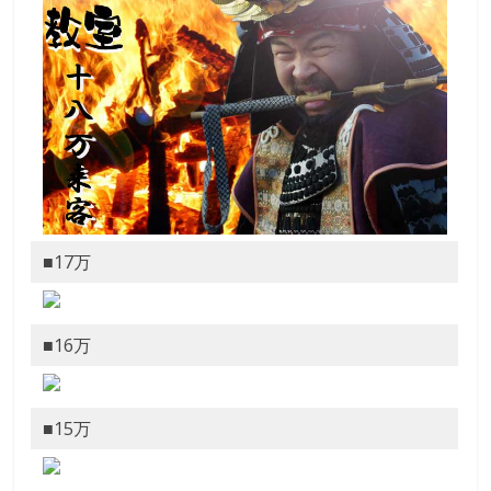
触
っ
て
そ
し
て
体
感
す
る
■17万
歴
史
研
■16万
究
サ
イ
■15万
ト