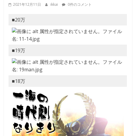
な
2021年12月11日
ikkai
0件のコメント
り
■20万
き
■19万
り
教
■18万
室
見
て
聞
い
て