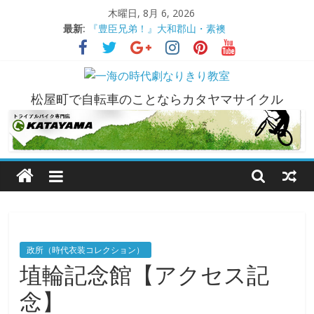
コ
木曜日, 8月 6, 2026
ン
最新:
『豊臣兄弟！』大和郡山・素襖
テ
大和郡山城
ン
手作り甲冑奮闘記【黒糸縅胴丸鎧】
●大和郡山城（『豊臣兄弟！』企画）
ツ
一
大阪城オフ会・2026年ＧＷ
へ
松屋町で自転車のことならカタヤマサイクル
ス
海
キ
ッ
プ
の
時
代
政所（時代衣装コレクション）
埴輪記念館【アクセス記
劇
念】