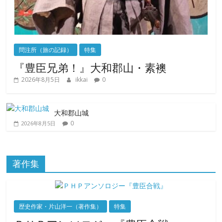
問注所（旅の記録）
特集
『豊臣兄弟！』大和郡山・素襖
2026年8月5日
ikkai
0
大和郡山城
0
2026年8月5日
著作集
歴史作家・片山洋一（著作集）
特集