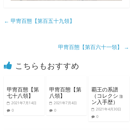
触
っ
て
←
甲冑百態【第百五十九領】
そ
し
て
甲冑百態【第百六十一領】
→
体
感
す
こちらもおすすめ
る
歴
史
甲冑百態【第
甲冑百態【第
覇王の系譜
研
七十八領】
八領】
（コレクショ
究
ン入手歴）
2021年7月14日
2021年7月4日
サ
2021年4月30日
0
0
イ
0
ト