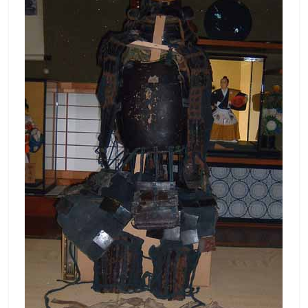
な
り
き
り
教
室
見
て
聞
い
て