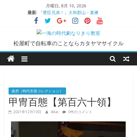
コ
月曜日, 8月 10, 2026
ン
最新:
『豊臣兄弟！』大和郡山・素襖
テ
大和郡山城
ン
手作り甲冑奮闘記【黒糸縅胴丸鎧】
●大和郡山城（『豊臣兄弟！』企画）
ツ
一
大阪城オフ会・2026年ＧＷ
へ
松屋町で自転車のことならカタヤマサイクル
ス
海
キ
ッ
プ
の
時
政所（時代衣装コレクション）
甲冑百態【第百六十領】
代
2021年12月10日
ikkai
0件のコメント
劇