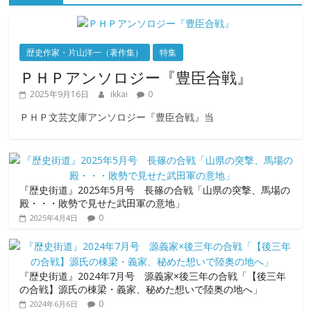
歴史作家・片山洋一（著作集）
特集
ＰＨＰアンソロジー『豊臣合戦』
2025年9月16日
ikkai
0
ＰＨＰ文芸文庫アンソロジー『豊臣合戦』当
『歴史街道』2025年5月号 長篠の合戦「山県の突撃、馬場の
殿・・・敗勢で見せた武田軍の意地」
0
2025年4月4日
『歴史街道』2024年7月号 源義家×後三年の合戦「【後三年
の合戦】源氏の棟梁・義家、秘めた想いで陸奥の地へ」
0
2024年6月6日