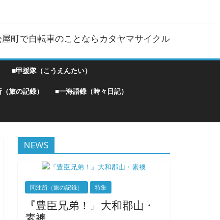
松屋町で自転車のことならカタヤマサイクル
■甲援隊（こうえんたい）
所（旅の記録）
■一海語録（時々日記）
NEWS
問注所（旅の記録）
特集
『豊臣兄弟！』大和郡山・
素襖