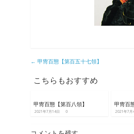
て
そ
し
て
体
感
す
る
歴
←
甲冑百態【第百五十七領】
史
研
こちらもおすすめ
究
サ
イ
ト
甲冑百態【第百八領】
甲冑百
2021年7月14日
0
2021年7月
コメントを残す