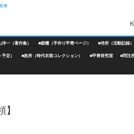
素襖
胴丸鎧】
！』企画）
Ｗ
山洋一（著作集）
■鎧櫃（手作り甲冑ページ）
■侍所（活動記録）
ト予定）
■政所（時代衣装コレクション）
■甲冑研究室
■問注
領】