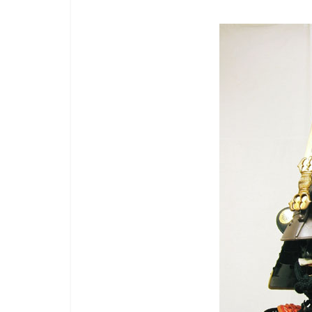
り
き
り
教
室
見
て
聞
い
て
触
っ