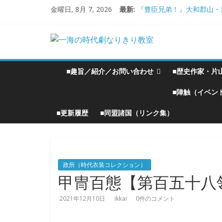
コ
金曜日, 8月 7, 2026
最新:
『豊臣兄弟！』大和郡山・
ン
大和郡山城
テ
手作り甲冑奮闘記【黒糸縅
一
ン
●大和郡山城（『豊臣兄弟
大阪城オフ会・2026年Ｇ
ツ
海
へ
■趣旨／紹介／お問い合わせ
■歴史作家・片
ス
の
キ
■陣触（イベン
ッ
■更新履歴
■同盟諸国（リンク集）
プ
時
代
政所（時代衣装コレクション）
劇
甲冑百態【第百五十八
2021年12月10日
ikkai
0件のコメント
な