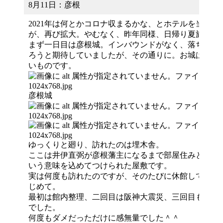
て
8月11日：彦根
体
感
2021年は何とかコロナ収まるかな、とホテルを当初予
す
が、再び拡大。やむなく、昨年同様、日帰り夏旅行に
る
まず一日目は彦根城。インバウンドがなく、落ち着い
歴
ろうと期待していましたが、その通りに。お城は落ち
史
いものです。
研
究
彦根城
サ
イ
ト
ゆっくりと廻り、訪れたのは埋木舎。
ここは井伊直弼が彦根藩主になるまで部屋住みとして
いう意味を込めてつけられた屋敷です。
実は何度も訪れたのですが、そのたびに休館していた
じめて。
最初は館内整理、二回目は阪神大震災、三回目もまた
でした。
何度もダメだっただけに感無量でした＾＾