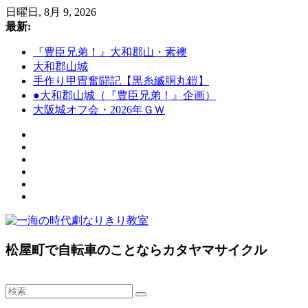
コ
日曜日, 8月 9, 2026
ン
最新:
テ
『豊臣兄弟！』大和郡山・素襖
ン
大和郡山城
ツ
手作り甲冑奮闘記【黒糸縅胴丸鎧】
へ
●大和郡山城（『豊臣兄弟！』企画）
ス
大阪城オフ会・2026年ＧＷ
キ
ッ
プ
一
松屋町で自転車のことならカタヤマサイクル
海
の
時