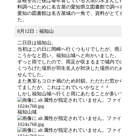
彦根を出た後は毎年食している大垣の水まんじゅうを
料調べにために名古屋の愛知県立図書館で調べものを
愛知の図書館は名古屋城の一角で、資料がとても多く
た。
8月12日：福知山
二日目は福知山。
当初はこの日に岡崎へ行くつもりでしたが、雨天。気
こうかなと思い、福知山城へと向かいました。
ずっと雨でしたので、雨足が収まるまで城内でのんび
くつろげた場所が羽生名人が対決した場所のため、入
せんでした。
また奥室もコロナ禍のため封鎖。ただただ窓から雨模
てましたが、これはこれでいいかなと＾＾
しかし福知山城へ行くと雨にあたることが多いです。
福知山城