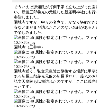
そういえば源頼政が打倒平家で立ち上がった園城寺に
い、新羅三郎義光の元服した新羅明神社にも行ってみ
参詣しました。
園城寺ですが、中々の名刹で、かなり堪能できました
寺などまだまだ訪れたことのない名刹があるんだな、
で楽しみました。
園城寺（三井寺）
園城寺近く、弘文天皇陵に隣接する場所に甲斐武田氏
ある新羅三郎義光元服の新羅明神と、義光のお墓があ
弘文天皇陵も以前訪れたのですが、ここに義光墓があ
ったです。