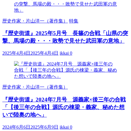
歴史作家・片山洋一（著作集）
特集
『歴史街道』2025年5月号 長篠の合戦「山県の突
撃、馬場の殿・・・敗勢で見せた武田軍の意地」
2025年4月4日
2025年4月4日
ikkai
0
歴史作家・片山洋一（著作集）
『歴史街道』2024年7月号 源義家×後三年の合戦
「【後三年の合戦】源氏の棟梁・義家、秘めた想
いで陸奥の地へ」
2024年6月6日
2025年6月9日
ikkai
0