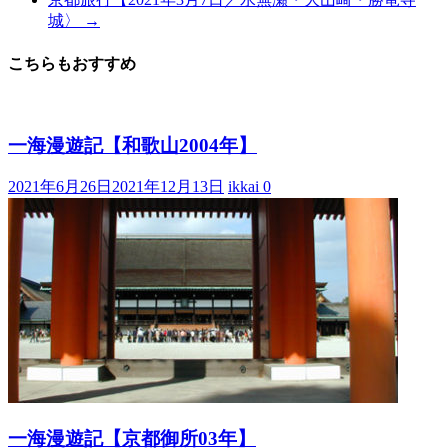
城〉
→
こちらもおすすめ
一海漫遊記【和歌山2004年】
2021年6月26日
2021年12月13日
ikkai
0
一海漫遊記【京都御所03年】