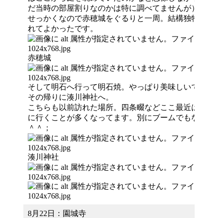
だ当時の部屋割りなのかは特に調べてませんが）
せっかくなので赤穂城をぐるりと一周。結構独特な作
れてよかったです。
赤穂城
そして明石へ行って明石焼。やっぱり美味しいです＾
その帰りに湊川神社へ。
こちらも以前訪れた場所。四条畷などここ最近は楠木
に行くことが多くなってます。別にブームでもなんで
＾＾；
湊川神社
8月22日：園城寺