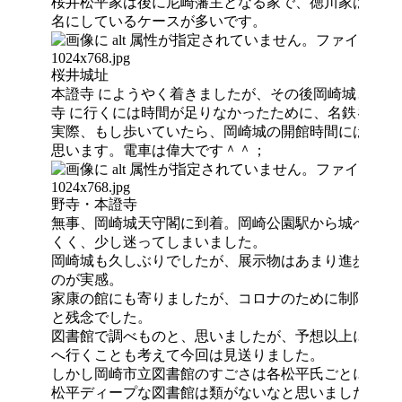
桜井松平家は後に尼崎藩主となる家で、徳川家は反抗
名にしているケースが多いです。
桜井城址
本證寺 にようやく着きましたが、その後岡崎城と三か
寺 に行くには時間が足りなかったために、名鉄を利用
実際、もし歩いていたら、岡崎城の開館時間には間に
思います。電車は偉大です＾＾；
野寺・本證寺
無事、岡崎城天守閣に到着。岡崎公園駅から城への道
くく、少し迷ってしまいました。
岡崎城も久しぶりでしたが、展示物はあまり進歩して
のが実感。
家康の館にも寄りましたが、コロナのために制限され
と残念でした。
図書館で調べものと、思いましたが、予想以上に資料が
へ行くことも考えて今回は見送りました。
しかし岡崎市立図書館のすごさは各松平氏ごとに書架
松平ディープな図書館は類がないなと思いました＾＾