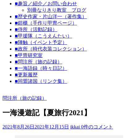
■趣旨／紹介／お問い合わせ
代
別冊なりきり教室 ブログ
劇
■歴史作家・片山洋一（著作集）
な
■鎧櫃（手作り甲冑ページ）
り
■侍所（活動記録）
■甲援隊（こうえんたい）
き
■陣触（イベント予定）
り
■政所（時代衣装コレクション）
教
■甲冑研究室
室
■問注所（旅の記録）
■一海語録（時々日記）
見
■更新履歴
て
■同盟諸国（リンク集）
聞
い
問注所（旅の記録）
て
触
一海漫遊記【夏旅行2021】
っ
て
そ
2021年8月26日
2021年12月15日
ikkai
0件のコメント
し