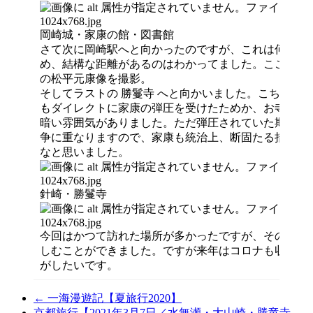
岡崎城・家康の館・図書館
さて次に岡崎駅へと向かったのですが、これは何度か
め、結構な距離があるのはわかってました。ここも歩
の松平元康像を撮影。
そしてラストの 勝鬘寺 へと向かいました。こちらと 
もダイレクトに家康の弾圧を受けたためか、お寺の由
暗い雰囲気がありました。ただ弾圧されていた期間は
争に重なりますので、家康も統治上、断固たる措置が
なと思いました。
針崎・勝鬘寺
今回はかつて訪れた場所が多かったですが、そのため
しむことができました。ですが来年はコロナも収まり
がしたいです。
←
一海漫遊記【夏旅行2020】
京都旅行【2021年3月7日／水無瀬・大山崎・勝竜寺