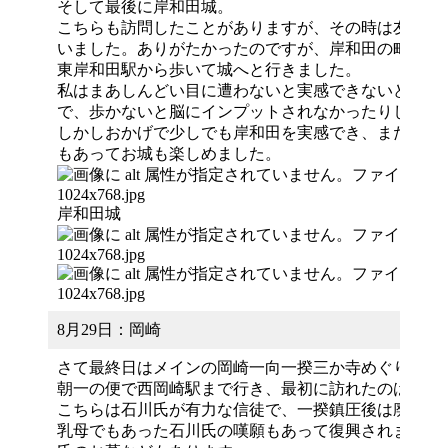
そして最後に岸和田城。
こちらも訪問したことがありますが、その時は友人に
いました。ありがたかったのですが、岸和田の町を実
東岸和田駅から歩いて城へと行きました。
私はまあしんどい目に遭わないと実感できないどんく
で、歩かないと脳にインプットされなかったりします
しかしおかげで少しでも岸和田を実感でき、また人が
もあってお城も楽しめました。
岸和田城
8月29日：岡崎
さて最終日はメインの岡崎一向一揆三か寺めぐりです
朝一の便で西岡崎駅まで行き、最初に訪れたのは針崎
こちらは石川氏が有力な信徒で、一揆鎮圧後は廃され
乳母でもあった石川氏の嘆願もあって復興されました