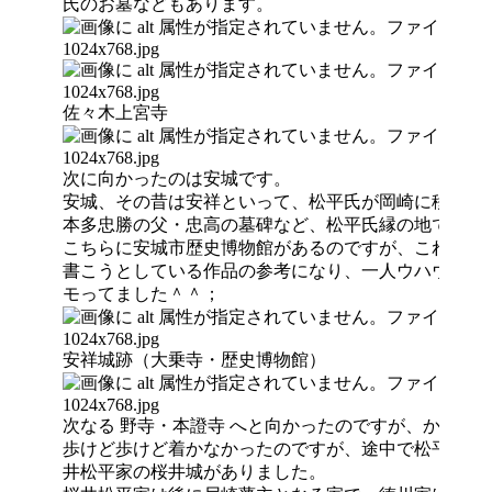
氏のお墓などもあります。
佐々木上宮寺
次に向かったのは安城です。
安城、その昔は安祥といって、松平氏が岡崎に移る前
本多忠勝の父・忠高の墓碑など、松平氏縁の地です。
こちらに安城市歴史博物館があるのですが、これが中
書こうとしている作品の参考になり、一人ウハウハ気
モってました＾＾；
安祥城跡（大乗寺・歴史博物館）
次なる 野寺・本證寺 へと向かったのですが、かなり
歩けど歩けど着かなかったのですが、途中で松平宗家
井松平家の桜井城がありました。