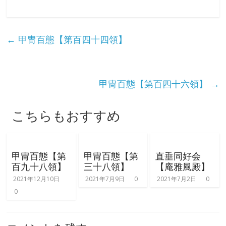
な
り
←
甲冑百態【第百四十四領】
き
甲冑百態【第百四十六領】
→
り
こちらもおすすめ
教
室
甲冑百態【第
甲冑百態【第
直垂同好会
百九十八領】
三十八領】
【庵雅風殿】
見
2021年12月10日
2021年7月9日
0
2021年7月2日
0
て
0
聞
い