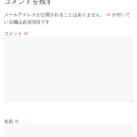
コメントを残す
て
触
メールアドレスが公開されることはありません。
※
が付いて
っ
いる欄は必須項目です
て
そ
コメント
※
し
て
体
感
す
る
歴
史
研
究
サ
イ
名前
※
ト