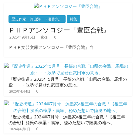
歴史作家・片山洋一（著作集）
特集
ＰＨＰアンソロジー『豊臣合戦』
2025年9月16日
ikkai
0
ＰＨＰ文芸文庫アンソロジー『豊臣合戦』当
『歴史街道』2025年5月号 長篠の合戦「山県の突撃、馬場の
殿・・・敗勢で見せた武田軍の意地」
0
2025年4月4日
『歴史街道』2024年7月号 源義家×後三年の合戦「【後三年
の合戦】源氏の棟梁・義家、秘めた想いで陸奥の地へ」
0
2024年6月6日