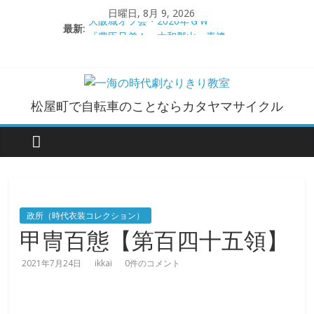
コ
日曜日, 8月 9, 2026
ン
大阪城オフ会・2026年ＧＷ
最新:
『豊臣兄弟！』大和郡山・素襖
テ
大和郡山城
ン
手作り甲冑奮闘記【黒糸縅胴丸鎧】
ツ
●大和郡山城（『豊臣兄弟！』企画）
へ
一
松屋町で自転車のことならカタヤマサイクル
ス
キ
海
ッ
プ
の
時
政所（時代衣装コレクション）
甲冑百態【第百四十五領】
代
2021年7月24日
ikkai
0件のコメント
劇