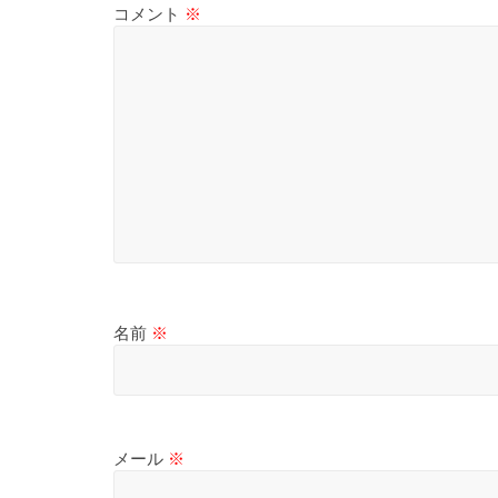
て
コメント
※
そ
し
て
体
感
す
る
歴
史
研
究
サ
名前
※
イ
ト
メール
※