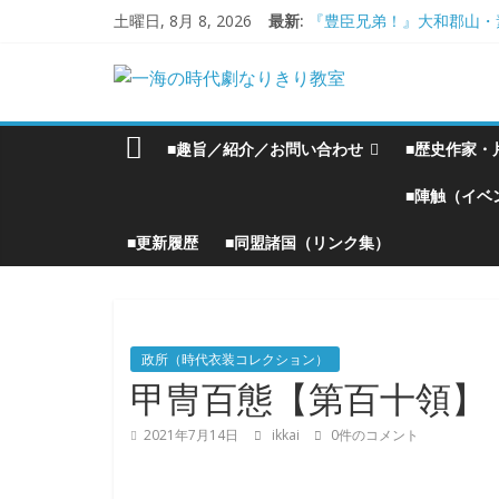
コ
土曜日, 8月 8, 2026
最新:
『豊臣兄弟！』大和郡山・
ン
大和郡山城
テ
一
手作り甲冑奮闘記【黒糸縅
ン
●大和郡山城（『豊臣兄弟
大阪城オフ会・2026年Ｇ
ツ
海
■趣旨／紹介／お問い合わせ
■歴史作家・
へ
ス
の
■陣触（イベ
キ
ッ
■更新履歴
■同盟諸国（リンク集）
時
プ
代
政所（時代衣装コレクション）
劇
甲冑百態【第百十領】
2021年7月14日
ikkai
0件のコメント
な