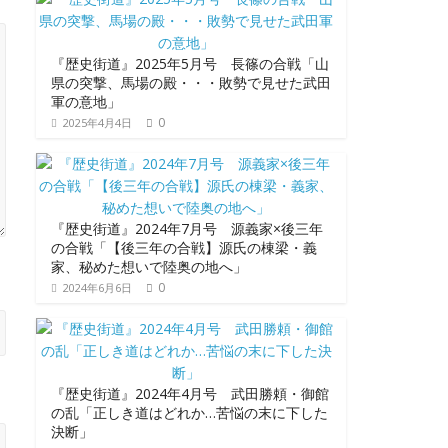
『歴史街道』2025年5月号 長篠の合戦「山
県の突撃、馬場の殿・・・敗勢で見せた武田
軍の意地」
0
2025年4月4日
『歴史街道』2024年7月号 源義家×後三年
の合戦「【後三年の合戦】源氏の棟梁・義
家、秘めた想いで陸奥の地へ」
0
2024年6月6日
『歴史街道』2024年4月号 武田勝頼・御館
の乱「正しき道はどれか…苦悩の末に下した
決断」