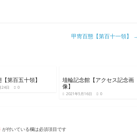
甲冑百態【第百十一領】
態【第百五十領】
埴輪記念館【アクセス記念画
像】
月24日
0
2021年5月16日
0
※
が付いている欄は必須項目です