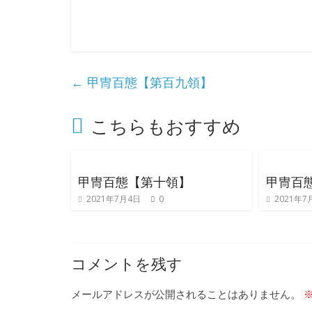
り
き
り
←
甲冑百態【第百九領】
教
こちらもおすすめ
室
甲冑百態【第十領】
甲冑百
見
2021年7月4日
0
2021年7
て
聞
い
コメントを残す
て
触
メールアドレスが公開されることはありません。
っ