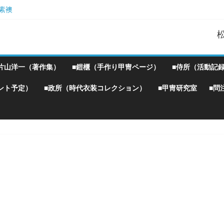
素襖
胴丸鎧】
！』企画）
Ｗ
片山洋一（著作集）
■鎧櫃（手作り甲冑ページ）
■侍所（活動記
ント予定）
■政所（時代衣装コレクション）
■甲冑研究室
■問