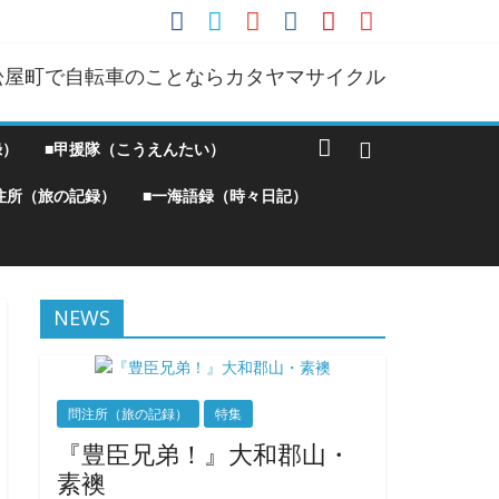
松屋町で自転車のことならカタヤマサイクル
録）
■甲援隊（こうえんたい）
注所（旅の記録）
■一海語録（時々日記）
NEWS
問注所（旅の記録）
特集
『豊臣兄弟！』大和郡山・
素襖