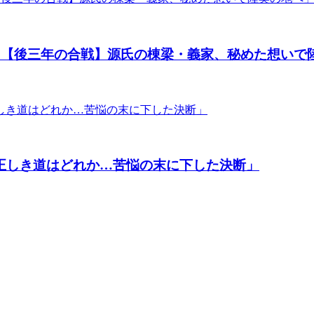
戦「【後三年の合戦】源氏の棟梁・義家、秘めた想いで
「正しき道はどれか…苦悩の末に下した決断」