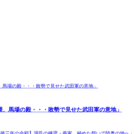
突撃、馬場の殿・・・敗勢で見せた武田軍の意地」