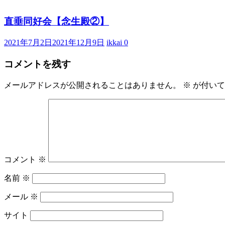
直垂同好会【念生殿②】
2021年7月2日
2021年12月9日
ikkai
0
コメントを残す
メールアドレスが公開されることはありません。
※
が付いて
コメント
※
名前
※
メール
※
サイト