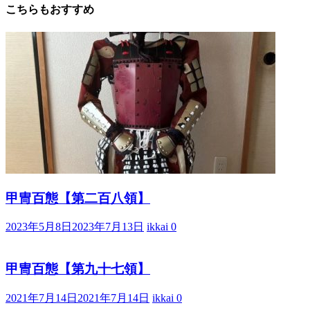
る
こちらもおすすめ
歴
史
研
究
サ
イ
ト
甲冑百態【第二百八領】
2023年5月8日
2023年7月13日
ikkai
0
甲冑百態【第九十七領】
2021年7月14日
2021年7月14日
ikkai
0