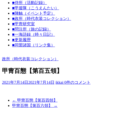
り
■侍所（活動記録）
■甲援隊（こうえんたい）
き
■陣触（イベント予定）
り
■政所（時代衣装コレクション）
教
■甲冑研究室
室
■問注所（旅の記録）
■一海語録（時々日記）
見
■更新履歴
て
■同盟諸国（リンク集）
聞
い
政所（時代衣装コレクション）
て
触
甲冑百態【第百五領】
っ
て
そ
2021年7月14日
2021年7月14日
ikkai
0件のコメント
し
て
体
←
甲冑百態【第百四領】
感
甲冑百態【第百六領】
→
す