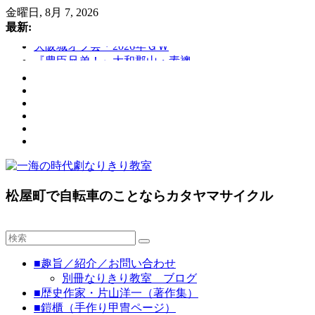
コ
金曜日, 8月 7, 2026
ン
最新:
テ
大阪城オフ会・2026年ＧＷ
ン
『豊臣兄弟！』大和郡山・素襖
ツ
大和郡山城
へ
手作り甲冑奮闘記【黒糸縅胴丸鎧】
ス
●大和郡山城（『豊臣兄弟！』企画）
キ
ッ
プ
一
松屋町で自転車のことならカタヤマサイクル
海
の
時
■趣旨／紹介／お問い合わせ
代
別冊なりきり教室 ブログ
劇
■歴史作家・片山洋一（著作集）
な
■鎧櫃（手作り甲冑ページ）