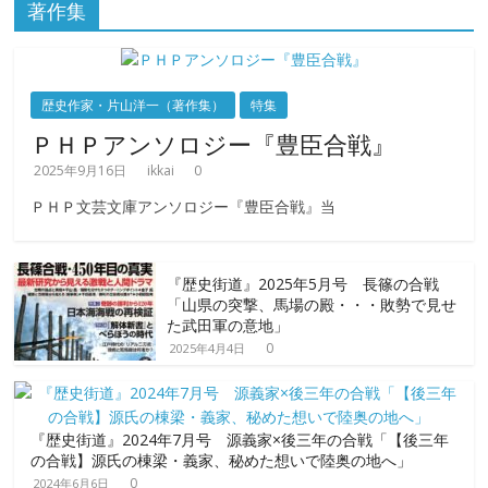
著作集
歴史作家・片山洋一（著作集）
特集
ＰＨＰアンソロジー『豊臣合戦』
2025年9月16日
ikkai
0
ＰＨＰ文芸文庫アンソロジー『豊臣合戦』当
『歴史街道』2025年5月号 長篠の合戦
「山県の突撃、馬場の殿・・・敗勢で見せ
た武田軍の意地」
0
2025年4月4日
『歴史街道』2024年7月号 源義家×後三年の合戦「【後三年
の合戦】源氏の棟梁・義家、秘めた想いで陸奥の地へ」
0
2024年6月6日