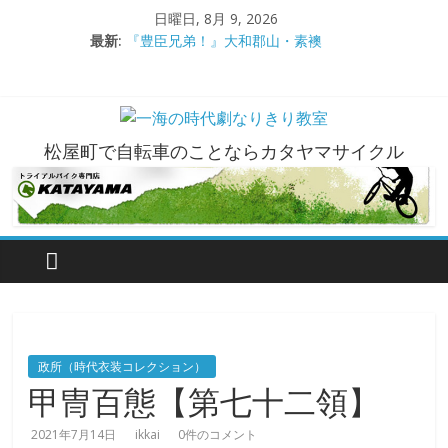
コ
日曜日, 8月 9, 2026
ン
最新:
『豊臣兄弟！』大和郡山・素襖
テ
大和郡山城
ン
手作り甲冑奮闘記【黒糸縅胴丸鎧】
●大和郡山城（『豊臣兄弟！』企画）
ツ
大阪城オフ会・2026年ＧＷ
へ
一
松屋町で自転車のことならカタヤマサイクル
ス
キ
海
ッ
プ
の
時
代
政所（時代衣装コレクション）
甲冑百態【第七十二領】
劇
2021年7月14日
ikkai
0件のコメント