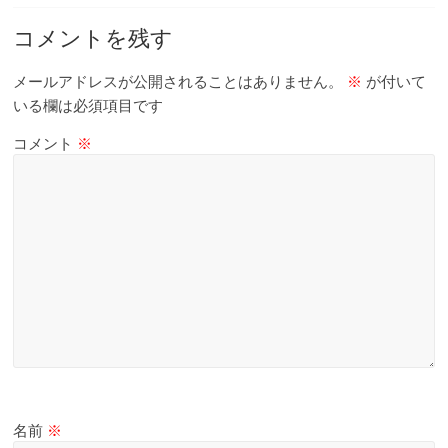
て
触
コメントを残す
っ
て
メールアドレスが公開されることはありません。
※
が付いて
そ
いる欄は必須項目です
し
コメント
※
て
体
感
す
る
歴
史
研
究
サ
イ
ト
名前
※