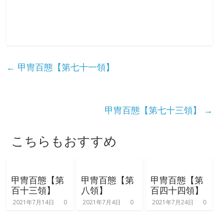
な
り
き
←
甲冑百態【第七十一領】
り
甲冑百態【第七十三領】
→
教
こちらもおすすめ
室
見
甲冑百態【第
甲冑百態【第
甲冑百態【第
て
百十三領】
八領】
百四十四領】
聞
2021年7月14日
0
2021年7月4日
0
2021年7月24日
0
い