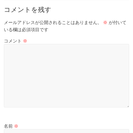
て
触
コメントを残す
っ
て
メールアドレスが公開されることはありません。
※
が付いて
そ
いる欄は必須項目です
し
コメント
※
て
体
感
す
る
歴
史
研
究
サ
イ
ト
名前
※