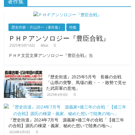
著作集
歴史作家・片山洋一（著作集）
特集
ＰＨＰアンソロジー『豊臣合戦』
2025年9月16日
ikkai
0
ＰＨＰ文芸文庫アンソロジー『豊臣合戦』当
『歴史街道』2025年5月号 長篠の合戦
「山県の突撃、馬場の殿・・・敗勢で見せ
た武田軍の意地」
0
2025年4月4日
『歴史街道』2024年7月号 源義家×後三年の合戦「【後三年
の合戦】源氏の棟梁・義家、秘めた想いで陸奥の地へ」
0
2024年6月6日