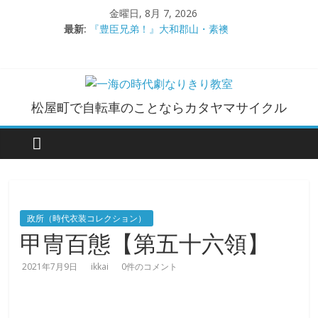
コ
金曜日, 8月 7, 2026
ン
最新:
『豊臣兄弟！』大和郡山・素襖
テ
大和郡山城
ン
手作り甲冑奮闘記【黒糸縅胴丸鎧】
●大和郡山城（『豊臣兄弟！』企画）
ツ
大阪城オフ会・2026年ＧＷ
へ
一
松屋町で自転車のことならカタヤマサイクル
ス
キ
海
ッ
プ
の
時
政所（時代衣装コレクション）
甲冑百態【第五十六領】
代
2021年7月9日
ikkai
0件のコメント
劇