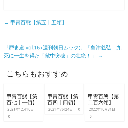
な
り
←
甲冑百態【第五十五領】
き
『歴史道 vol.16 (週刊朝日ムック)』「島津義弘 九
り
死に一生を得た「敵中突破」の壮絶！」
→
教
こちらもおすすめ
室
甲冑百態【第
甲冑百態【第
甲冑百態【第
見
百七十一領】
百四十四領】
二百六領】
て
2021年12月10日
2021年7月24日
0
2022年10月31日
聞
0
0
い