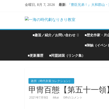
コ
金曜日, 8月 7, 2026
最新:
『豊臣兄弟！』大和郡山・
ン
大和郡山城
テ
手作り甲冑奮闘記【黒糸縅
一
ン
●大和郡山城（『豊臣兄弟
大阪城オフ会・2026年Ｇ
ツ
海
へ
■趣旨／紹介／お問い合わせ
■歴史作家・片
ス
の
キ
■陣触（イベン
ッ
■更新履歴
■同盟諸国（リンク集）
プ
時
代
政所（時代衣装コレクション）
劇
甲冑百態【第五十一領
2021年7月9日
ikkai
0件のコメント
な