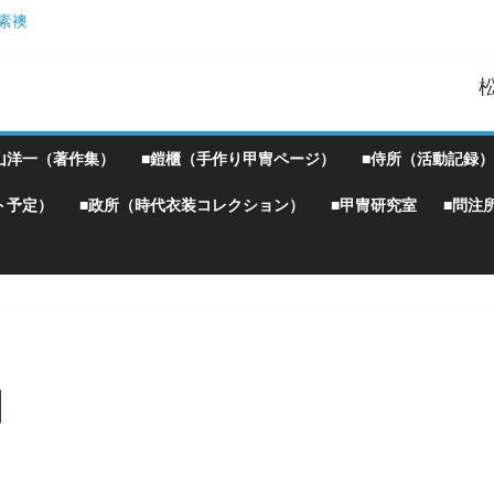
素襖
胴丸鎧】
！』企画）
Ｗ
山洋一（著作集）
■鎧櫃（手作り甲冑ページ）
■侍所（活動記録）
ト予定）
■政所（時代衣装コレクション）
■甲冑研究室
■問注
】