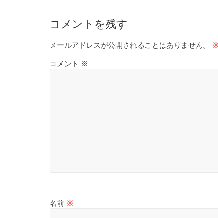
て
そ
コメントを残す
し
て
メールアドレスが公開されることはありません。
体
感
コメント
※
す
る
歴
史
研
究
サ
イ
ト
名前
※