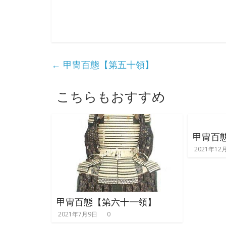
り
き
り
←
甲冑百態【第五十領】
教
こちらもおすすめ
室
甲冑百
見
2021年12
て
聞
い
て
甲冑百態【第六十一領】
触
2021年7月9日
0
っ