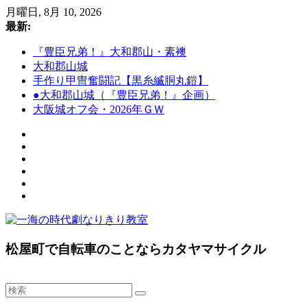
コ
月曜日, 8月 10, 2026
ン
最新:
テ
『豊臣兄弟！』大和郡山・素襖
ン
大和郡山城
ツ
手作り甲冑奮闘記【黒糸縅胴丸鎧】
へ
●大和郡山城（『豊臣兄弟！』企画）
ス
大阪城オフ会・2026年ＧＷ
キ
ッ
プ
一
松屋町で自転車のことならカタヤマサイクル
海
の
時