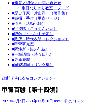
■趣旨／紹介／お問い合わせ
代
別冊なりきり教室 ブログ
劇
■歴史作家・片山洋一（著作集）
な
■鎧櫃（手作り甲冑ページ）
り
■侍所（活動記録）
■甲援隊（こうえんたい）
き
■陣触（イベント予定）
り
■政所（時代衣装コレクション）
教
■甲冑研究室
室
■問注所（旅の記録）
■一海語録（時々日記）
見
■更新履歴
て
■同盟諸国（リンク集）
聞
い
政所（時代衣装コレクション）
て
触
甲冑百態【第十四領】
っ
て
そ
2021年7月4日
2021年12月10日
ikkai
0件のコメント
し