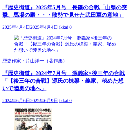
『歴史街道』2025年5月号 長篠の合戦「山県の突
撃、馬場の殿・・・敗勢で見せた武田軍の意地」
2025年4月4日
2025年4月4日
ikkai
0
歴史作家・片山洋一（著作集）
『歴史街道』2024年7月号 源義家×後三年の合戦
「【後三年の合戦】源氏の棟梁・義家、秘めた想
いで陸奥の地へ」
2024年6月6日
2025年6月9日
ikkai
0