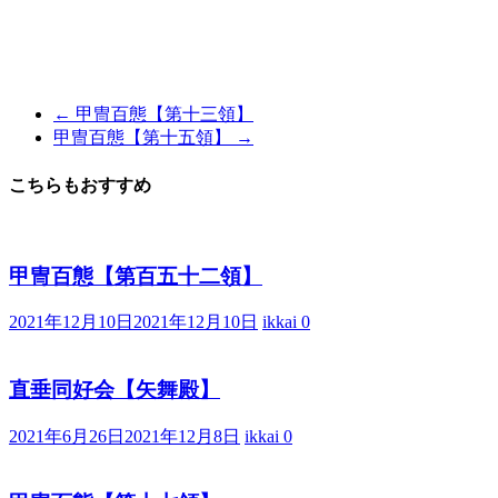
て
体
感
す
る
←
甲冑百態【第十三領】
歴
甲冑百態【第十五領】
→
史
研
こちらもおすすめ
究
サ
イ
ト
甲冑百態【第百五十二領】
2021年12月10日
2021年12月10日
ikkai
0
直垂同好会【矢舞殿】
2021年6月26日
2021年12月8日
ikkai
0