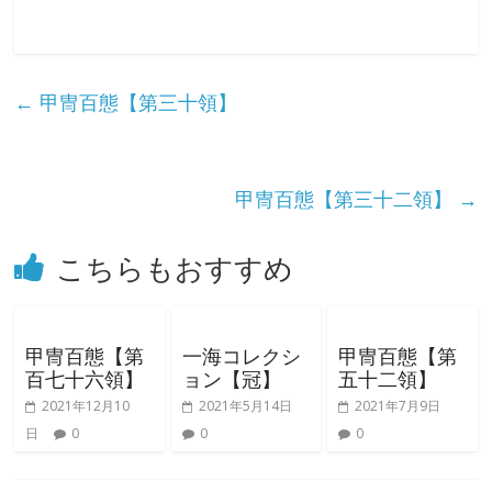
な
り
←
甲冑百態【第三十領】
き
り
甲冑百態【第三十二領】
→
教
こちらもおすすめ
室
甲冑百態【第
一海コレクシ
甲冑百態【第
見
百七十六領】
ョン【冠】
五十二領】
て
2021年12月10
2021年5月14日
2021年7月9日
聞
日
0
0
0
い
て