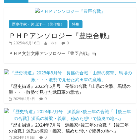
歴史作家・片山洋一（著作集）
特集
ＰＨＰアンソロジー『豊臣合戦』
2025年9月16日
ikkai
0
ＰＨＰ文芸文庫アンソロジー『豊臣合戦』当
『歴史街道』2025年5月号 長篠の合戦「山県の突撃、馬場の
殿・・・敗勢で見せた武田軍の意地」
0
2025年4月4日
『歴史街道』2024年7月号 源義家×後三年の合戦「【後三年
の合戦】源氏の棟梁・義家、秘めた想いで陸奥の地へ」
0
2024年6月6日