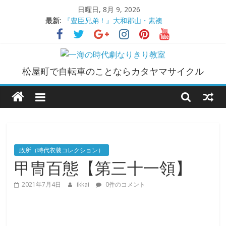
コ
日曜日, 8月 9, 2026
ン
最新:
『豊臣兄弟！』大和郡山・素襖
テ
大和郡山城
ン
手作り甲冑奮闘記【黒糸縅胴丸鎧】
●大和郡山城（『豊臣兄弟！』企画）
ツ
一
大阪城オフ会・2026年ＧＷ
へ
松屋町で自転車のことならカタヤマサイクル
ス
海
キ
ッ
プ
の
時
政所（時代衣装コレクション）
甲冑百態【第三十一領】
代
2021年7月4日
ikkai
0件のコメント
劇