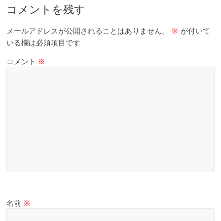
コメントを残す
触
っ
メールアドレスが公開されることはありません。
※
が付いて
て
いる欄は必須項目です
そ
し
コメント
※
て
体
感
す
る
歴
史
研
究
サ
イ
ト
名前
※