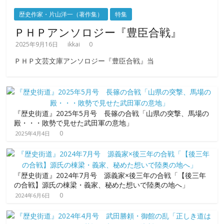
歴史作家・片山洋一（著作集）
特集
ＰＨＰアンソロジー『豊臣合戦』
2025年9月16日
ikkai
0
ＰＨＰ文芸文庫アンソロジー『豊臣合戦』当
『歴史街道』2025年5月号 長篠の合戦「山県の突撃、馬場の
殿・・・敗勢で見せた武田軍の意地」
0
2025年4月4日
『歴史街道』2024年7月号 源義家×後三年の合戦「【後三年
の合戦】源氏の棟梁・義家、秘めた想いで陸奥の地へ」
0
2024年6月6日