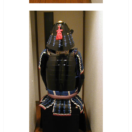
て
触
っ
て
そ
し
て
体
感
す
る
歴
史
研
究
サ
イ
ト