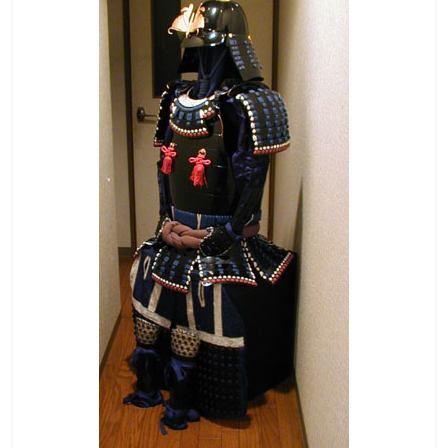
な
り
き
り
教
室
見
て
聞
い