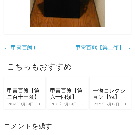
←
甲冑百態Ⅱ
甲冑百態【第二領】
→
こちらもおすすめ
甲冑百態【第
甲冑百態【第
一海コレクシ
二百十一領】
六十四領】
ョン【冠】
2024年3月24日
0
2021年7月14日
0
2021年5月14日
0
コメントを残す