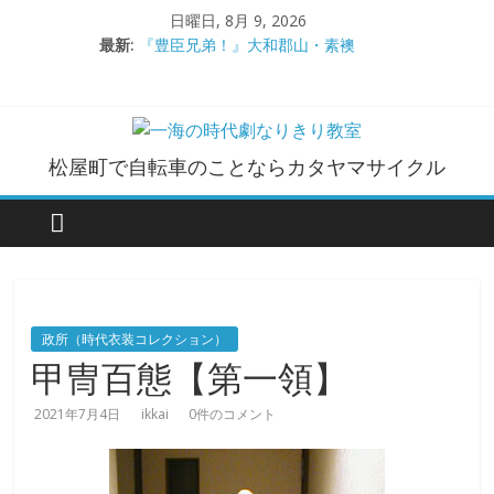
コ
日曜日, 8月 9, 2026
ン
最新:
『豊臣兄弟！』大和郡山・素襖
テ
大和郡山城
ン
手作り甲冑奮闘記【黒糸縅胴丸鎧】
●大和郡山城（『豊臣兄弟！』企画）
ツ
大阪城オフ会・2026年ＧＷ
へ
一
松屋町で自転車のことならカタヤマサイクル
ス
キ
海
ッ
プ
の
時
政所（時代衣装コレクション）
甲冑百態【第一領】
代
2021年7月4日
ikkai
0件のコメント
劇