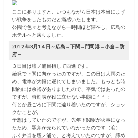
ここに参りますと、いつもながら日本は本当にまず
い戦争をしたものだと痛感いたします。
公園で色々と考えながら一時間ほど滞在し、広島の
ホテルへと戻りました。
201２年8月1４日～広島→下関→門司港→小倉→防
府～
３日目は壇ノ浦目指して西進です。
始発で下関に向かったのですが、この日は大雨のた
め、電車が大幅に遅れてしまいました。もっとも時
間的には余裕がありましたので、平気ではあったの
ですが、時刻表が役に立たない事態に＾＾；
何とか昼ごろに下関に辿り着いたのですが、ショッ
クなことが。
予想はしていたのですが、先年下関駅が火事になっ
たため、駅弁が売られていなかったのです（涙）
ふく弁当を壇ノ浦で、と考えていたのですが、諦め