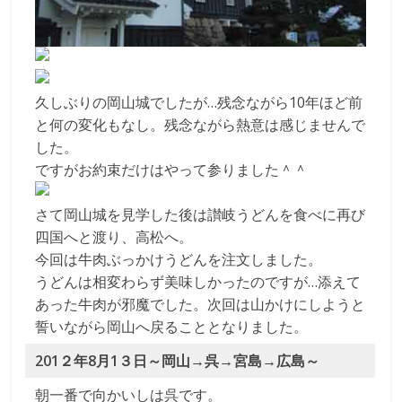
久しぶりの岡山城でしたが…残念ながら10年ほど前
と何の変化もなし。残念ながら熱意は感じませんで
した。
ですがお約束だけはやって参りました＾＾
さて岡山城を見学した後は讃岐うどんを食べに再び
四国へと渡り、高松へ。
今回は牛肉ぶっかけうどんを注文しました。
うどんは相変わらず美味しかったのですが…添えて
あった牛肉が邪魔でした。次回は山かけにしようと
誓いながら岡山へ戻ることとなりました。
201２年8月1３日～岡山→呉→宮島→広島～
朝一番で向かいしは呉です。