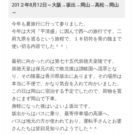
201２年8月12日～大阪→坂出→岡山→高松→岡山
な
～
り
今年も夏旅行に行って参りました。
今年は大河『平清盛』に因んで西への旅行です。二
き
府九県を巡るという旅程で、１８切符を骨の髄まで
使い切る内容でした＾＾；
り
最初に向かったのは第七十五代祟徳天皇陵です。
祟徳天皇は保元の乱で敗北後は讃岐国へ流罪とな
教
り、その陵墓は香川県坂出にあります。その場所は
本当に不便で、かなり気合を入れて向かいました。
室
この日は岡山に宿泊する予定でしたので、荷物を置
きにまず岡山で下車。
見
身軽になった後はいよいよ坂出です。
て
坂出からはバスに乗り、最寄停車場の高屋へ。
聞
バスは地元の方が使われており、運転手さんとお婆
い
さんたちは皆顔見知りのようでした＾＾