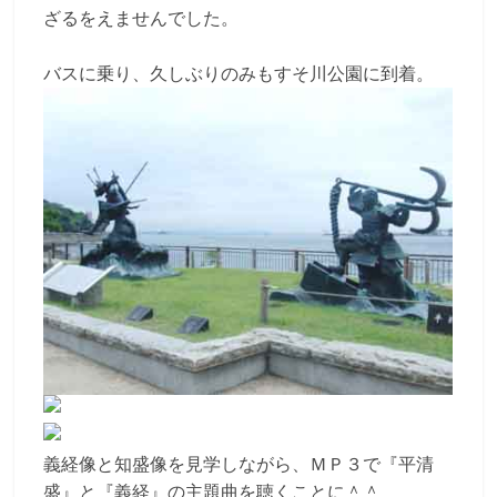
ざるをえませんでした。
バスに乗り、久しぶりのみもすそ川公園に到着。
義経像と知盛像を見学しながら、ＭＰ３で『平清
盛』と『義経』の主題曲を聴くことに＾＾