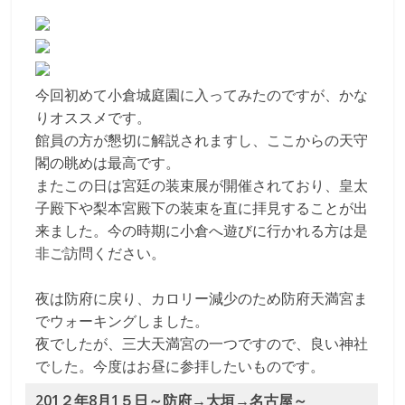
今回初めて小倉城庭園に入ってみたのですが、かな
りオススメです。
館員の方が懇切に解説されますし、ここからの天守
閣の眺めは最高です。
またこの日は宮廷の装束展が開催されており、皇太
子殿下や梨本宮殿下の装束を直に拝見することが出
来ました。今の時期に小倉へ遊びに行かれる方は是
非ご訪問ください。
夜は防府に戻り、カロリー減少のため防府天満宮ま
でウォーキングしました。
夜でしたが、三大天満宮の一つですので、良い神社
でした。今度はお昼に参拝したいものです。
201２年8月1５日～防府→大垣→名古屋～