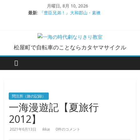
コ
月曜日, 8月 10, 2026
ン
最新:
『豊臣兄弟！』大和郡山・素襖
テ
大和郡山城
ン
手作り甲冑奮闘記【黒糸縅胴丸鎧】
●大和郡山城（『豊臣兄弟！』企画）
ツ
大阪城オフ会・2026年ＧＷ
へ
一
松屋町で自転車のことならカタヤマサイクル
ス
キ
海
ッ
プ
の
時
問注所（旅の記録）
一海漫遊記【夏旅行
代
2012】
劇
2021年6月13日
ikkai
0件のコメント