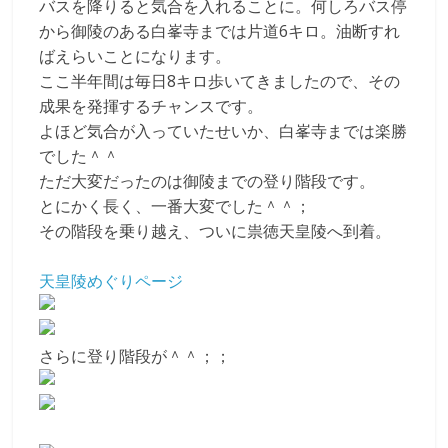
て
バスを降りると気合を入れることに。何しろバス停
触
から御陵のある白峯寺までは片道6キロ。油断すれ
っ
ばえらいことになります。
て
ここ半年間は毎日8キロ歩いてきましたので、その
そ
成果を発揮するチャンスです。
し
よほど気合が入っていたせいか、白峯寺までは楽勝
て
でした＾＾
体
ただ大変だったのは御陵までの登り階段です。
感
とにかく長く、一番大変でした＾＾；
す
その階段を乗り越え、ついに祟徳天皇陵へ到着。
る
歴
天皇陵めぐりページ
史
研
究
さらに登り階段が＾＾；；
サ
イ
ト