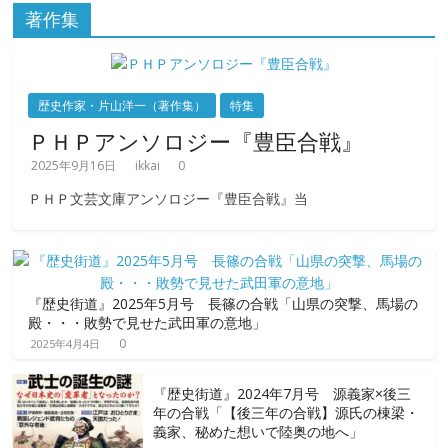
著作集
歴史作家・片山洋一（著作集）
特集
ＰＨＰアンソロジー『豊臣合戦』
2025年9月16日
ikkai
0
ＰＨＰ文芸文庫アンソロジー『豊臣合戦』当
『歴史街道』2025年5月号 長篠の合戦「山県の突撃、馬場の
殿・・・敗勢で見せた武田軍の意地」
0
2025年4月4日
『歴史街道』2024年7月号 源義家×後三
年の合戦「【後三年の合戦】源氏の棟梁・
義家、秘めた想いで陸奥の地へ」