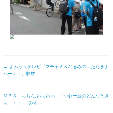
触
っ
て
そ
し
て
体
感
す
る
歴
←
よみうりテレビ『マチャミ＆なるみのいただきナ
史
ハーレ！』取材
研
究
サ
イ
ＭＢＳ『ちちんぷいぷい』 「小藪千豊のどんなとき
ト
も・・・」 取材
→