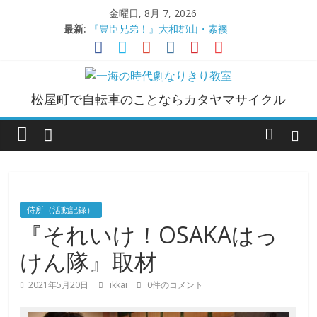
コ
金曜日, 8月 7, 2026
ン
最新:
『豊臣兄弟！』大和郡山・素襖
テ
大和郡山城
ン
手作り甲冑奮闘記【黒糸縅胴丸鎧】
●大和郡山城（『豊臣兄弟！』企画）
ツ
一
大阪城オフ会・2026年ＧＷ
へ
松屋町で自転車のことならカタヤマサイクル
ス
海
キ
ッ
プ
の
時
侍所（活動記録）
『それいけ！OSAKAはっ
代
けん隊』取材
劇
2021年5月20日
ikkai
0件のコメント