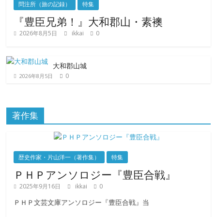
問注所（旅の記録）
特集
『豊臣兄弟！』大和郡山・素襖
2026年8月5日
ikkai
0
大和郡山城
0
2026年8月5日
著作集
歴史作家・片山洋一（著作集）
特集
ＰＨＰアンソロジー『豊臣合戦』
2025年9月16日
ikkai
0
ＰＨＰ文芸文庫アンソロジー『豊臣合戦』当