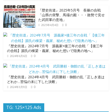
『歴史街道』2025年5月号 長篠の合戦
「山県の突撃、馬場の殿・・・敗勢で見せ
た武田軍の意地」
0
2025年4月4日
『歴史街道』2024年7月号 源義家×後三年の合戦「【後三年
の合戦】源氏の棟梁・義家、秘めた想いで陸奥の地へ」
0
2024年6月6日
『歴史街道』2024年4月号 武田勝頼・御館の乱「正しき道は
どれか…苦悩の末に下した決断」
0
2024年3月9日
TG: 125×125 Ads