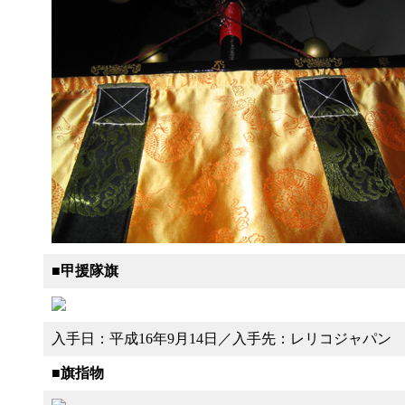
■
甲援隊旗
入手日：平成16年9月14日／入手先：レリコジャパン
■
旗指物