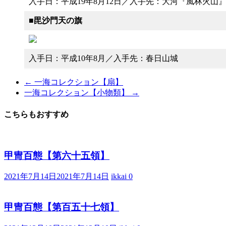
入手日：平成19年8月12日／入手先：大河『風林火山
■
毘沙門天の旗
入手日：平成10年8月／入手先：春日山城
←
一海コレクション【扇】
一海コレクション【小物類】
→
こちらもおすすめ
甲冑百態【第六十五領】
2021年7月14日
2021年7月14日
ikkai
0
甲冑百態【第百五十七領】