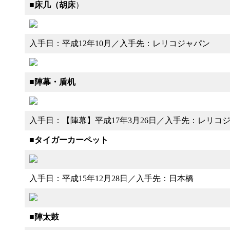
て
■
床几（胡床
）
体
感
す
入手日：平成12年10月／入手先：レリコジャパン
る
歴
史
研
■
陣幕・盾机
究
サ
イ
入手日：【陣幕】平成17年3月26日／入手先：レリコジ
ト
■
タイガーカーペット
入手日：平成15年12月28日／入手先：日本橋
■
陣太鼓