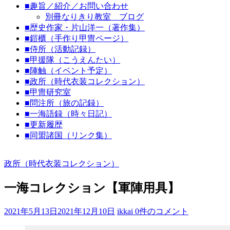
■趣旨／紹介／お問い合わせ
代
別冊なりきり教室 ブログ
劇
■歴史作家・片山洋一（著作集）
な
■鎧櫃（手作り甲冑ページ）
り
■侍所（活動記録）
■甲援隊（こうえんたい）
き
■陣触（イベント予定）
り
■政所（時代衣装コレクション）
教
■甲冑研究室
室
■問注所（旅の記録）
■一海語録（時々日記）
見
■更新履歴
て
■同盟諸国（リンク集）
聞
い
政所（時代衣装コレクション）
て
触
一海コレクション【軍陣用具】
っ
て
そ
2021年5月13日
2021年12月10日
ikkai
0件のコメント
し