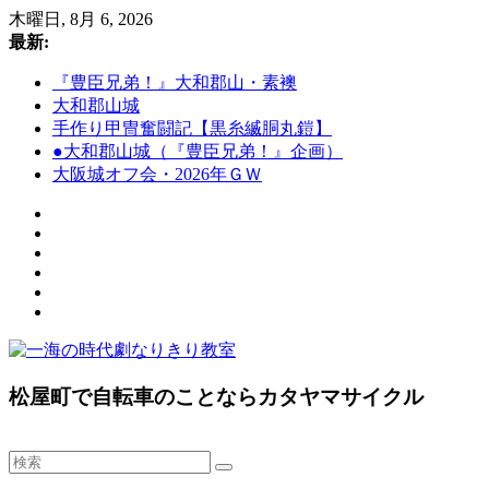
コ
木曜日, 8月 6, 2026
ン
最新:
テ
『豊臣兄弟！』大和郡山・素襖
ン
大和郡山城
ツ
手作り甲冑奮闘記【黒糸縅胴丸鎧】
へ
●大和郡山城（『豊臣兄弟！』企画）
ス
大阪城オフ会・2026年ＧＷ
キ
ッ
プ
一
松屋町で自転車のことならカタヤマサイクル
海
の
時