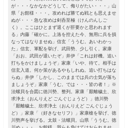
が・・・なかなかどうして、侮りがたい・・・」山
県「お館様・・・。攻めれば勝てぬ戦とも思えませ
ぬが・・・急な攻めは剣呑至極（けんのんしご
く）。ここはひとまず退くが肝要かと思われます
る」内藤「確かに。上洛を控えた今、無用に兵を損
なってはなりませぬ」信玄「ううむ。あいわかっ
た」信玄、軍配を挙げ、武田勢、少し引く。家康
「おお、武田が退いたぞ」井伊「これは好機。追い
打ちをかけましょうぞ」家康「いや、待て。相手は
信玄入道。何か策があるやもしれぬ。追い打ちはな
らぬ」井伊「しかし、このままでは兵の士気が落ち
ましょうぞ」家康「うむ。では・・・皆の者！」※
法螺貝を合図に徳川勢、整列。家康「厭離穢土、欣
求浄土（おんりえど ごんぐじょうど）」徳川勢
「厭離穢土、欣求浄土（おんりえど ごんぐじょう
ど）」家康「（好きなセリフ）」家康槍を挙げ、徳
川勢声を挙げる。太鼓・法螺貝。山県「ううむ。徳
川め・・・。お館様、我らも負けてはおられませ