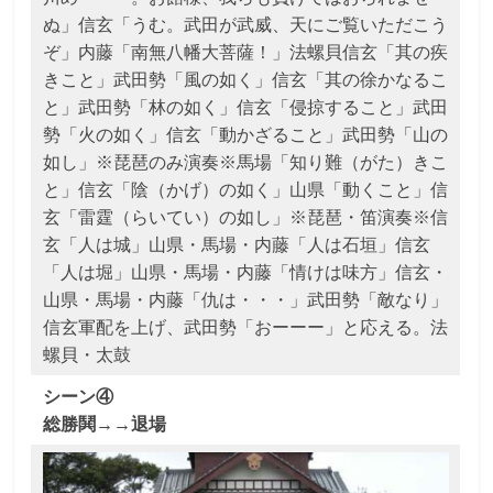
ぬ」信玄「うむ。武田が武威、天にご覧いただこう
ぞ」内藤「南無八幡大菩薩！」法螺貝信玄「其の疾
きこと」武田勢「風の如く」信玄「其の徐かなるこ
と」武田勢「林の如く」信玄「侵掠すること」武田
勢「火の如く」信玄「動かざること」武田勢「山の
如し」※琵琶のみ演奏※馬場「知り難（がた）きこ
と」信玄「陰（かげ）の如く」山県「動くこと」信
玄「雷霆（らいてい）の如し」※琵琶・笛演奏※信
玄「人は城」山県・馬場・内藤「人は石垣」信玄
「人は堀」山県・馬場・内藤「情けは味方」信玄・
山県・馬場・内藤「仇は・・・」武田勢「敵なり」
信玄軍配を上げ、武田勢「おーーー」と応える。法
螺貝・太鼓
シーン④
総勝鬨→→退場