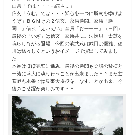
山県「では・・・お館さま」
信玄「うむ。では・・・皆心を一つに勝鬨を挙げよ
うぞ」ＢＧＭその２信玄、家康勝鬨。家康「勝
鬨！」信玄「えいえい」全員「おーーー」（三回）
最後の「いざ」は信玄・家康共に。法螺貝・太鼓を
鳴らしながら退場。今回の演武式は武田は優雅、徳
川は猛々しくというおイメージで演出してみまし
た。
本番はほぼ完璧に進み、最後の勝鬨も会場の皆様と
一緒に盛大に執り行うことが出来ました＾＾また玄
蕃殿も本番では見事大将役をこなすことが出来、今
後のご活躍が楽しみです＾＾