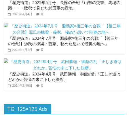
『歴史街道』2025年5月号 長篠の合戦「山県の突撃、馬場の
殿・・・敗勢で見せた武田軍の意地」
0
2025年4月4日
『歴史街道』2024年7月号 源義家×後三年の合戦「【後三年
の合戦】源氏の棟梁・義家、秘めた想いで陸奥の地へ」
0
2024年6月6日
『歴史街道』2024年4月号 武田勝頼・御館の乱「正しき道は
どれか…苦悩の末に下した決断」
0
2024年3月9日
TG: 125×125 Ads