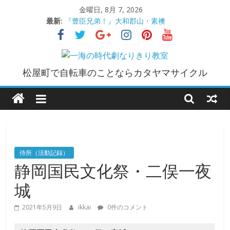
コ
金曜日, 8月 7, 2026
ン
最新:
『豊臣兄弟！』大和郡山・素襖
テ
大和郡山城
ン
手作り甲冑奮闘記【黒糸縅胴丸鎧】
●大和郡山城（『豊臣兄弟！』企画）
ツ
一
大阪城オフ会・2026年ＧＷ
へ
松屋町で自転車のことならカタヤマサイクル
ス
海
キ
ッ
プ
の
時
侍所（活動記録）
静岡国民文化祭・二俣一夜
代
城
劇
2021年5月9日
ikkai
0件のコメント