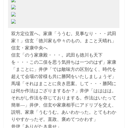
双方定位置へ。家康「ううむ。見事なり・・・武田
家！」信玄「徳川家も中々のもの。まこと天晴れ」
信玄・家康中央へ
信玄「のう家康殿・・・。武田も徳川も天下
を・・・この二俣を思う気持ちは一つのはず」家康
「まことに」井伊「では敵味方の区別なく、時代を
超えて会場の皆様も共に勝鬨をいたしましょうぞ」
馬場「それはまことに良き思案。して・・・勝鬨に
は何か作法はござりまするか？」井伊「はははは。
それがし作法を存じておりまする。作法はいたって
簡単―」井伊、信玄や家康相手にアドリブを交え、
説明。家康「うむうむ。あいわかった。とてもわか
りやすかったぞ。直政、褒めてつかわす」
井伊「ありがたき幸せ」