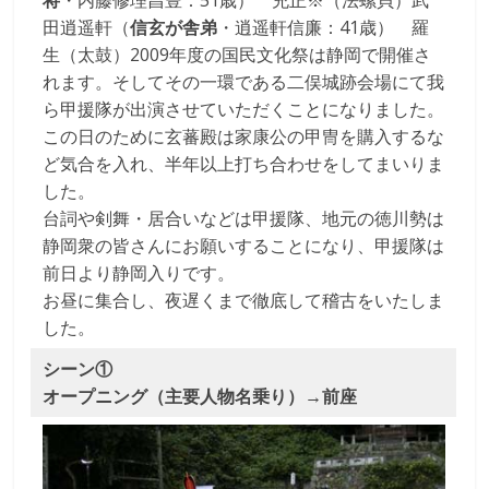
将
・内藤修理昌豊：51歳） 充正※（法螺貝）武
田逍遥軒（
信玄が舎弟
・逍遥軒信廉：41歳） 羅
生（太鼓）2009年度の国民文化祭は静岡で開催さ
れます。そしてその一環である二俣城跡会場にて我
ら甲援隊が出演させていただくことになりました。
この日のために玄蕃殿は家康公の甲冑を購入するな
ど気合を入れ、半年以上打ち合わせをしてまいりま
した。
台詞や剣舞・居合いなどは甲援隊、地元の徳川勢は
静岡衆の皆さんにお願いすることになり、甲援隊は
前日より静岡入りです。
お昼に集合し、夜遅くまで徹底して稽古をいたしま
した。
シーン①
オープニング（主要人物名乗り）→前座