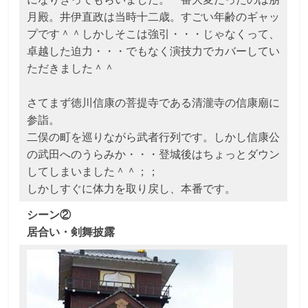
月殿。井伊直政は当時十二歳。すごい年齢のギャッ
プです＾＾しかしそこは強引・・・じゃなくって、
卓越した迫力・・・でもなく演技力でカバーしてい
ただきました＾＾
さてまず徳川信康の菩提寺である清瀧寺の信康廟に
参詣。
二俣の町を巡りながら武者行列です。しかし信康公
の武田へのうらみか・・・登城後はちょっとダウン
してしまいました＾＾；；
しかしすぐに体力を取り戻し、本番です。
シーン②
居合い・剣舞披露