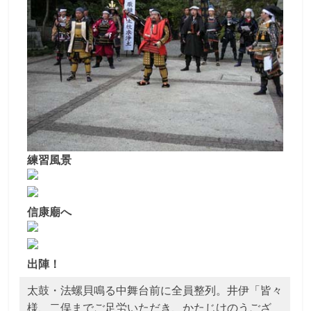
練習風景
信康廟へ
出陣！
太鼓・法螺貝鳴る中舞台前に全員整列。井伊「皆々
様、二俣までご足労いただき、かたじけのうござ