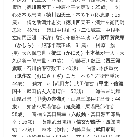
触
康政（
徳川四天王
・榊原小平太康政：25歳） 剣
っ
心※本多忠勝（
徳川四天王
・本多平八郎忠勝：25
て
歳） 鍋之助酒井忠次（
徳川四天王
・酒井左衛門尉
そ
忠次：46歳） 織田中根正照（
二俣城主
・中根平
し
左衛門正照：不詳）駿河守服部半蔵（
伊賀甲賀衆頭
て
（かしら）
・服部半蔵正成：31歳） 榊原（旗
体
持）大久保忠世（
蟹江（かにえ）七本槍が一
人・大
感
久保新十郎忠世：41歳） 伊藤石川数正（
西三河
す
旗頭
・石川伯耆守数正：40歳） 伯耆○本多重次
る
（
鬼作左（おにさくざ）こと
・本多作左衛門重次：
歴
44歳） 鵜方 ○【武田方】武田信玄（
甲斐・信濃
史
国主
・武田信玄入道晴信：52歳） 一海※※剣舞
研
山県昌景（
甲斐の赤備え
・山県三郎兵衛昌景：44
究
歳） 知盛※馬場信春（
鬼美濃
・馬場民部信春：
サ
58歳） 富楠※真田昌幸（
六紋銭
・真田源五郎昌
イ
幸：26歳） 黄龍武田勝頼（
信玄が嫡子
・四郎勝
ト
頼：27歳） 楠木（旗持）内藤昌豊（
武田家副