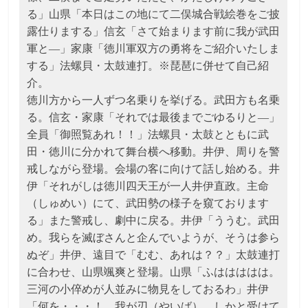
る」山県「本日はこの地にて二俣城合戦絵巻をご披
露仕りまする」信玄「さて始まります前に我が武田
軍と―」家康「徳川軍双方の勇将をご紹介いたしま
する」法螺貝・太鼓連打。※琵琶に併せて自己紹
介。
徳川方から一人ずつ名乗りを挙げる。武田方も名乗
る。信玄・家康「それでは最後までごゆるりと―」
全員「御照覧あれ！！」法螺貝・太鼓とともに武
田・徳川に分かれて舞台横へ移動。井伊、周りを警
戒しながら登場。会場の客に向けて話し始める。井
伊「それがしは徳川四天王が一人井伊直政。主命
（しゅめい）にて、武田勢の様子を窺ております
る」また警戒し、劇中に戻る。井伊「ううむ。武田
め。我らを滅ぼさんと企んでいようが、そうは参ら
ぬぞ」井伊、遠目で「むむ、あれは？？」太鼓連打
に合わせ、山県颯爽と登場。山県「ふははははは。
三河の小倅めが人並みに物見をしておるわ」井伊
「何を・・・！ 我が刃（やいば）、しかと受けて