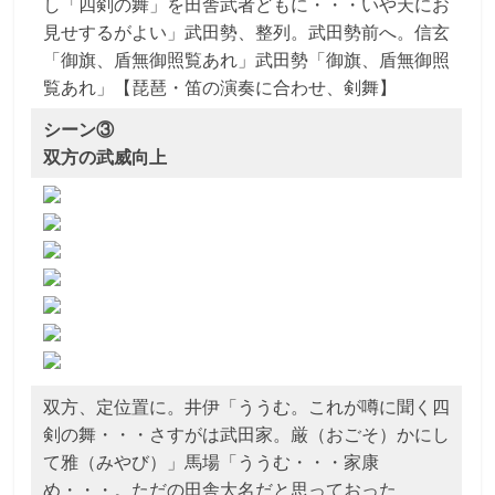
し「四剣の舞」を田舎武者どもに・・・いや天にお
見せするがよい」武田勢、整列。武田勢前へ。信玄
「御旗、盾無御照覧あれ」武田勢「御旗、盾無御照
覧あれ」【琵琶・笛の演奏に合わせ、剣舞】
シーン③
双方の武威向上
双方、定位置に。井伊「ううむ。これが噂に聞く四
剣の舞・・・さすがは武田家。厳（おごそ）かにし
て雅（みやび）」馬場「ううむ・・・家康
め・・・。ただの田舎大名だと思っておった