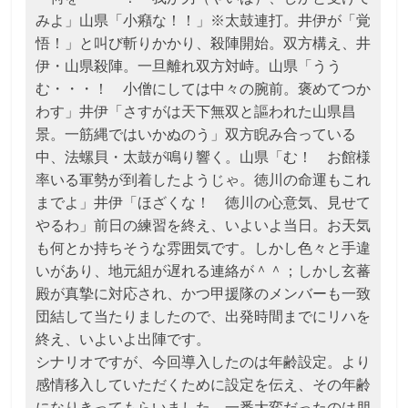
みよ」山県「小癪な！！」※太鼓連打。井伊が「覚
悟！」と叫び斬りかかり、殺陣開始。双方構え、井
伊・山県殺陣。一旦離れ双方対峙。山県「うう
む・・・！ 小僧にしては中々の腕前。褒めてつか
わす」井伊「さすがは天下無双と謳われた山県昌
景。一筋縄ではいかぬのう」双方睨み合っている
中、法螺貝・太鼓が鳴り響く。山県「む！ お館様
率いる軍勢が到着したようじゃ。徳川の命運もこれ
までよ」井伊「ほざくな！ 徳川の心意気、見せて
やるわ」前日の練習を終え、いよいよ当日。お天気
も何とか持ちそうな雰囲気です。しかし色々と手違
いがあり、地元組が遅れる連絡が＾＾；しかし玄蕃
殿が真摯に対応され、かつ甲援隊のメンバーも一致
団結して当たりましたので、出発時間までにリハを
終え、いよいよ出陣です。
シナリオですが、今回導入したのは年齢設定。より
感情移入していただくために設定を伝え、その年齢
になりきってもらいました。一番大変だったのは朋