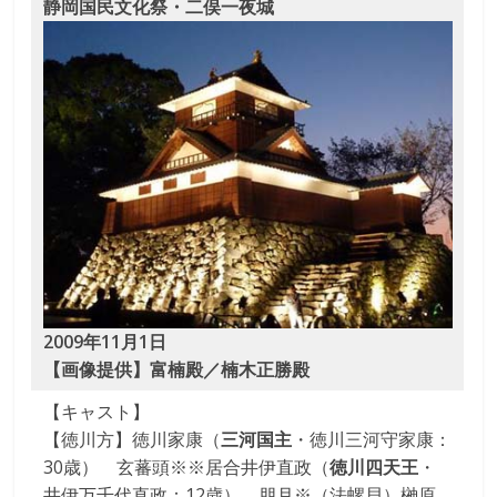
静岡国民文化祭・二俣一夜城
な
り
き
り
教
室
2009年11月1日
【画像提供】富楠殿／楠木正勝殿
見
て
【キャスト】
聞
【徳川方】徳川家康（
三河国主
・徳川三河守家康：
い
30歳） 玄蕃頭※※居合井伊直政（
徳川四天王
・
て
井伊万千代直政：12歳） 朋月※（法螺貝）榊原