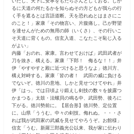
いたし、天下に安寧をもたらさんとしておる。しか
るに天道の何たるかを知らぬその方どもが我らの行
く手を遮るとは言語道断。天を恐れぬとはまさにこ
のこと！」家康「その物言い、片腹痛し。己が野望
を達せんがための無用の師（いくさ）、その行いこ
そ天道に背くもの。信玄入道、こなたこそ恥じ入る
がよい」
内藤「おのれ、家康。言わせておけば」武田武者が
刀を抜き、構える。家康「下郎！ 侮るな！！」井
伊「やすやすと殿に近づけると思うなよ」徳川方、
構え対峙する。家康「皆の者！ 武田の威に負ける
でないぞ。徳川の意地、しかと見せつけてやれ」井
伊「はっ。では日頃より鍛えし剣技の数々を披露つ
かまつる」太鼓・法螺貝の鳴る中、武田勢、後ろに
下がる。徳川勢前に。【居合形】徳川勢、定位置
に。山県「ううむ。中々の剣技。侮れぬ。・・・さ
れば我が武田家の武威を見せてやろうぞ。お館様」
信玄「うむ。新羅三郎義光公以来、我が家に伝わり