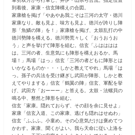
軍勢双方から行軍し、井伊・山県ら合流。指定位置
到着後、家康・信玄陣構えの合図。
家康槍を掲げ「やあやあ我こそは三河の太守・徳川
家康なり。敵も見よ、味方も見よ。徳川が誇りし陣
形「魚鱗の陣」を！」家康槍を掲げ、太鼓乱打の中
徳川勢陣を構える。徳川勢荒々しく「おうおうお
う」と声を挙げて陣形を組む。信玄「ふはははは
は。三河の者、生意気にも陣形を構えおるか。馬
場！」馬場「はっ」信玄「三河の者どもに陣形とは
いかなるものか・・・しかと教えてやれ」馬場「は
っ。孫子の兵法を受け継ぎし武田が陣形、しかと教
えてやりまする」信玄「鶴翼の陣」信玄、軍配を挙
げ、武田方「おーーー」と答える。太鼓・法螺貝の
鳴る中、整然と陣形を組む。
信玄「家康。隠れておらず、その顔を余に見せよ」
家康「信玄入道、この家康、逃げも隠れはせぬわ」
信玄「ふふふ。小童め。その心意気だけは褒めてつ
かわす。家康、聞くがよい。我ら天命に従い上洛を