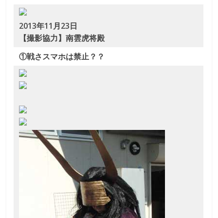
劇
2013年11月23日
な
【撮影協力】南雲虎将殿
①戦さスマホは禁止？？
り
き
り
教
室
見
て