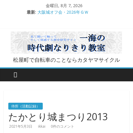
コ
金曜日, 8月 7, 2026
●大和郡山城（『豊臣兄弟！』企画）
ン
最新:
大阪城オフ会・2026年ＧＷ
テ
『豊臣兄弟！』大和郡山・素襖
ン
大和郡山城
ツ
手作り甲冑奮闘記【黒糸縅胴丸鎧】
へ
ス
キ
一
松屋町で自転車のことならカタヤマサイクル
ッ
プ
海
の
時
侍所（活動記録）
たかとり城まつり2013
代
2021年5月3日
ikkai
0件のコメント