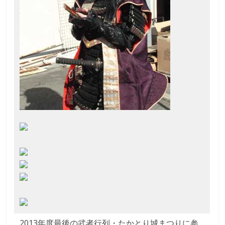
聞
い
て
触
っ
て
そ
し
て
体
感
す
る
歴
史
研
究
サ
イ
2013年度最後の武者行列・たかとり城まつりに参