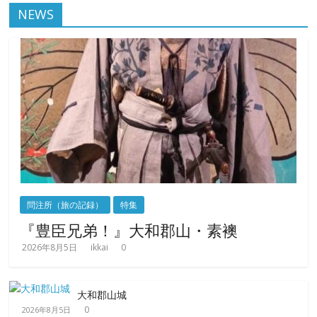
NEWS
問注所（旅の記録）
特集
『豊臣兄弟！』大和郡山・素襖
2026年8月5日
ikkai
0
大和郡山城
0
2026年8月5日