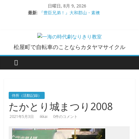
コ
日曜日, 8月 9, 2026
ン
最新:
『豊臣兄弟！』大和郡山・素襖
テ
大和郡山城
ン
手作り甲冑奮闘記【黒糸縅胴丸鎧】
●大和郡山城（『豊臣兄弟！』企画）
ツ
大阪城オフ会・2026年ＧＷ
へ
一
松屋町で自転車のことならカタヤマサイクル
ス
キ
海
ッ
プ
の
時
侍所（活動記録）
たかとり城まつり2008
代
2021年5月3日
ikkai
0件のコメント
劇