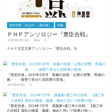
歴史作家・片山洋一（著作集）
特集
ＰＨＰアンソロジー『豊臣合戦』
2025年9月16日
ikkai
0
ＰＨＰ文芸文庫アンソロジー『豊臣合戦』当
『歴史街道』2025年5月号 長篠の合戦「山県の突撃、馬場の
殿・・・敗勢で見せた武田軍の意地」
0
2025年4月4日
『歴史街道』2024年7月号 源義家×後三年の合戦「【後三年
の合戦】源氏の棟梁・義家、秘めた想いで陸奥の地へ」