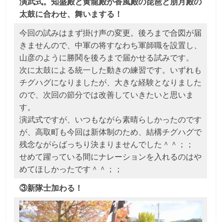
演武式。知盛殿と黄龍殿が香風殿の琵琶と朋月殿の
太鼓に合わせ、舞いまする！
今回の試みはまず掛け声の変更。後ろまで合図が届
きませんので、中軍の将すなわち軍師職を設置し、
山彦のように勝鬨を後ろまで届かせる試みです。
次に太鼓による統一した動きの練習です。いずれも
チグハグになりましたが、大きな経験となりました
ので、次回の節分では改善していきたいと思いま
す。
演武式ですが、いつもながら素晴らしかったのです
が、高取町も今回は新体制のため、結構チグハグで
残念ながらばっちり決まりませんでした＾＾；；
せめて躍っている間にナレーションを入れるのはや
めてほしかったです＾＾；；
③新隊士加わる！