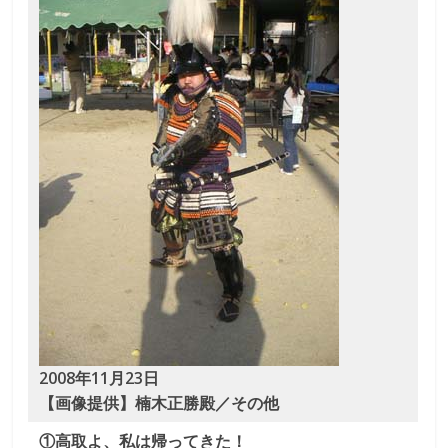
な
り
き
り
教
室
見
て
2008年11月23日
聞
【画像提供】楠木正勝殿／その他
い
①高取よ、私は帰ってきた！