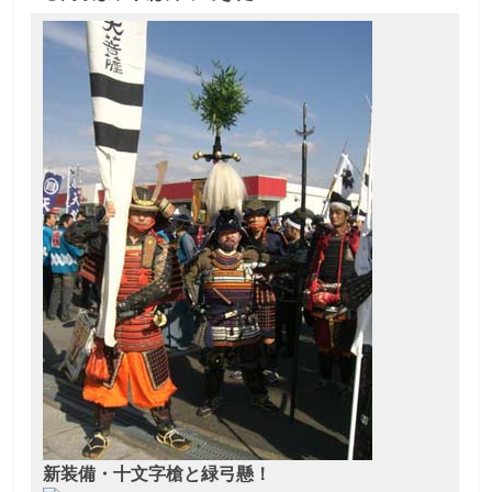
て
触
っ
て
そ
し
て
体
感
す
る
歴
史
研
究
サ
イ
ト
新装備・十文字槍と緑弓懸！