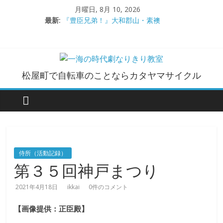
コ
月曜日, 8月 10, 2026
ン
最新:
『豊臣兄弟！』大和郡山・素襖
テ
大和郡山城
ン
手作り甲冑奮闘記【黒糸縅胴丸鎧】
●大和郡山城（『豊臣兄弟！』企画）
ツ
大阪城オフ会・2026年ＧＷ
へ
一
松屋町で自転車のことならカタヤマサイクル
ス
キ
海
ッ
プ
の
時
侍所（活動記録）
第３５回神戸まつり
代
2021年4月18日
ikkai
0件のコメント
劇
【画像提供：正臣殿】