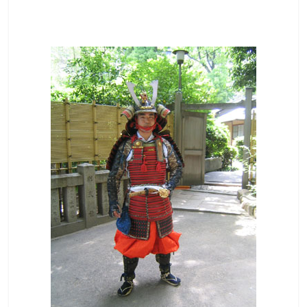
て
触
っ
て
そ
し
て
体
感
す
る
歴
史
研
究
サ
イ
ト