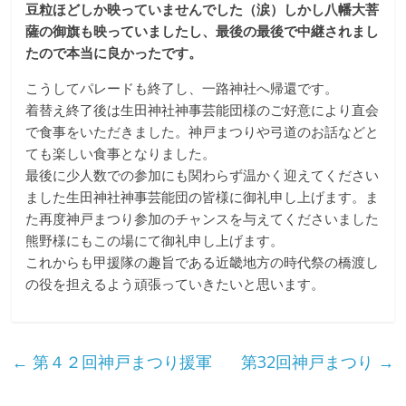
豆粒ほどしか映っていませんでした（涙）しかし八幡大菩
薩の御旗も映っていましたし、最後の最後で中継されまし
たので本当に良かったです。
こうしてパレードも終了し、一路神社へ帰還です。
着替え終了後は生田神社神事芸能団様のご好意により直会
で食事をいただきました。神戸まつりや弓道のお話などと
ても楽しい食事となりました。
最後に少人数での参加にも関わらず温かく迎えてください
ました生田神社神事芸能団の皆様に御礼申し上げます。ま
た再度神戸まつり参加のチャンスを与えてくださいました
熊野様にもこの場にて御礼申し上げます。
これからも甲援隊の趣旨である近畿地方の時代祭の橋渡し
の役を担えるよう頑張っていきたいと思います。
←
第４２回神戸まつり援軍
第32回神戸まつり
→