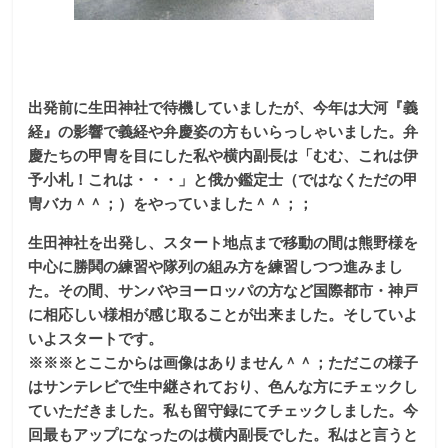
出発前に生田神社で待機していましたが、今年は大河『義
経』の影響で義経や弁慶姿の方もいらっしゃいました。弁
慶たちの甲冑を目にした私や横内副長は「むむ、これは伊
予小札！これは・・・」と俄か鑑定士（ではなくただの甲
冑バカ＾＾；）をやっていました＾＾；；
生田神社を出発し、スタート地点まで移動の間は熊野様を
中心に勝鬨の練習や隊列の組み方を練習しつつ進みまし
た。その間、サンバやヨーロッパの方など国際都市・神戸
に相応しい様相が感じ取ることが出来ました。そしていよ
いよスタートです。
※※※とここからは画像はありません＾＾；ただこの様子
はサンテレビで生中継されており、色んな方にチェックし
ていただきました。私も留守録にてチェックしました。今
回最もアップになったのは横内副長でした。私はと言うと