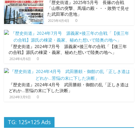
『歴史街道』2025年5月号 長篠の合戦
「山県の突撃、馬場の殿・・・敗勢で見せ
た武田軍の意地」
0
2025年4月4日
『歴史街道』2024年7月号 源義家×後三年の合戦「【後三年
の合戦】源氏の棟梁・義家、秘めた想いで陸奥の地へ」
0
2024年6月6日
『歴史街道』2024年4月号 武田勝頼・御館の乱「正しき道は
どれか…苦悩の末に下した決断」
0
2024年3月9日
TG: 125×125 Ads