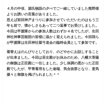
な
４月の中頃、源氏物語の夕べでご一緒していました熊野様
よりお誘いの言葉がありました。
り
思えば前回神戸まつりに参加させていただいたのはもう三
年も前で、懐かしさもあって二つ返事でお受けしました。
き
今回は甲援隊からの参加人数はわずか４名でしたが、生田
神社神事芸能団の皆様に温かく迎えられました。今回我ら
が甲援隊は生田神社箙弓道会の臨時会員として参加です。
り
着替えはのんびりとしており、のどやかにお話しすること
教
が出来ました。今回は采女殿がお休みのため、八幡大菩薩
の御旗は正臣殿に一任しました。少し体調の悪かった正臣
殿でしたが、甲冑着用をした途端、気合抜群となり、意気
室
揚々と御旗を掲げられました＾＾
見
て
聞
い