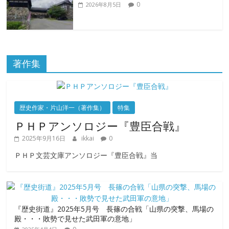
0
2026年8月5日
著作集
歴史作家・片山洋一（著作集）
特集
ＰＨＰアンソロジー『豊臣合戦』
2025年9月16日
ikkai
0
ＰＨＰ文芸文庫アンソロジー『豊臣合戦』当
『歴史街道』2025年5月号 長篠の合戦「山県の突撃、馬場の
殿・・・敗勢で見せた武田軍の意地」