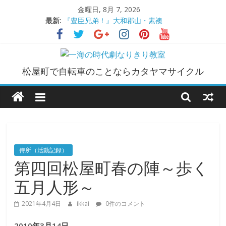
コ
金曜日, 8月 7, 2026
ン
最新:
『豊臣兄弟！』大和郡山・素襖
テ
大和郡山城
ン
手作り甲冑奮闘記【黒糸縅胴丸鎧】
●大和郡山城（『豊臣兄弟！』企画）
ツ
一
大阪城オフ会・2026年ＧＷ
へ
松屋町で自転車のことならカタヤマサイクル
ス
海
キ
ッ
プ
の
時
侍所（活動記録）
第四回松屋町春の陣～歩く
代
五月人形～
劇
2021年4月4日
ikkai
0件のコメント
2010年3月14日