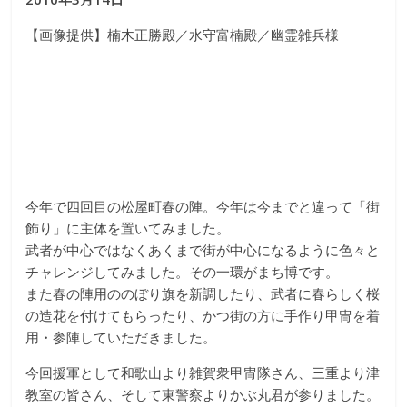
な
【画像提供】楠木正勝殿／水守富楠殿／幽霊雑兵様
り
き
り
今年で四回目の松屋町春の陣。今年は今までと違って「街
教
飾り」に主体を置いてみました。
武者が中心ではなくあくまで街が中心になるように色々と
室
チャレンジしてみました。その一環がまち博です。
また春の陣用ののぼり旗を新調したり、武者に春らしく桜
見
の造花を付けてもらったり、かつ街の方に手作り甲冑を着
て
用・参陣していただきました。
聞
今回援軍として和歌山より雑賀衆甲冑隊さん、三重より津
い
教室の皆さん、そして東警察よりかぶ丸君が参りました。
て