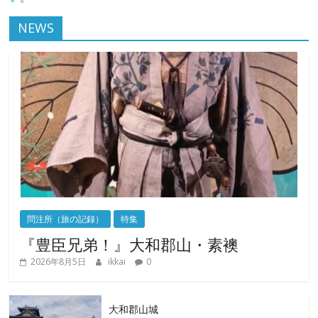
NEWS
問注所（旅の記録）
特集
『豊臣兄弟！』大和郡山・素襖
2026年8月5日
ikkai
0
大和郡山城