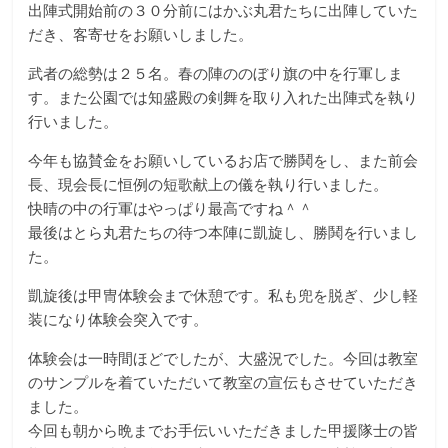
出陣式開始前の３０分前にはかぶ丸君たちに出陣していた
触
だき、客寄せをお願いしました。
っ
て
武者の総勢は２５名。春の陣ののぼり旗の中を行軍しま
そ
す。また公園では知盛殿の剣舞を取り入れた出陣式を執り
し
行いました。
て
体
今年も協賛金をお願いしているお店で勝鬨をし、また前会
感
長、現会長に恒例の短歌献上の儀を執り行いました。
す
快晴の中の行軍はやっぱり最高ですね＾＾
る
最後はとら丸君たちの待つ本陣に凱旋し、勝鬨を行いまし
歴
た。
史
凱旋後は甲冑体験会まで休憩です。私も兜を脱ぎ、少し軽
研
装になり体験会突入です。
究
サ
体験会は一時間ほどでしたが、大盛況でした。今回は教室
イ
のサンプルを着ていただいて教室の宣伝もさせていただき
ト
ました。
今回も朝から晩までお手伝いいただきました甲援隊士の皆