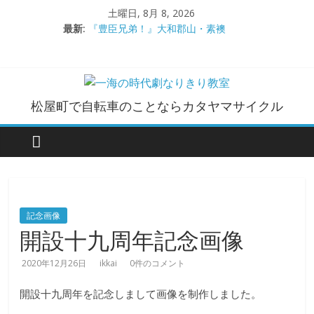
コ
土曜日, 8月 8, 2026
ン
最新:
『豊臣兄弟！』大和郡山・素襖
テ
大和郡山城
ン
手作り甲冑奮闘記【黒糸縅胴丸鎧】
●大和郡山城（『豊臣兄弟！』企画）
ツ
大阪城オフ会・2026年ＧＷ
へ
一
松屋町で自転車のことならカタヤマサイクル
ス
キ
海
ッ
プ
の
時
記念画像
開設十九周年記念画像
代
2020年12月26日
ikkai
0件のコメント
劇
開設十九周年を記念しまして画像を制作しました。