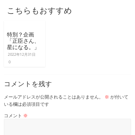
て
触
こちらもおすすめ
っ
て
そ
特別？企画
し
「正臣さん、
て
星になる。」
体
2022年12月31日
感
0
す
る
歴
コメントを残す
史
研
メールアドレスが公開されることはありません。
※
が付いて
究
いる欄は必須項目です
サ
コメント
※
イ
ト