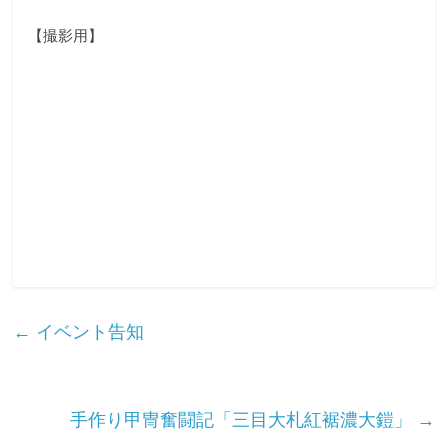
な
【撮影用】
り
き
り
教
室
←
イベント告知
見
て
聞
手作り甲冑奮闘記「三目大札紅裾濃大鎧」
→
い