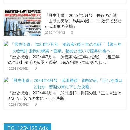
『歴史街道』2025年5月号 長篠の合戦
「山県の突撃、馬場の殿・・・敗勢で見せ
た武田軍の意地」
0
2025年4月4日
『歴史街道』2024年7月号 源義家×後三年の合戦「【後三年
の合戦】源氏の棟梁・義家、秘めた想いで陸奥の地へ」
0
2024年6月6日
『歴史街道』2024年4月号 武田勝頼・御館の乱「正しき道は
どれか…苦悩の末に下した決断」
0
2024年3月9日
TG: 125×125 Ads