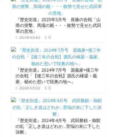
『歴史街道』2025年5月号 長篠の合戦「山
県の突撃、馬場の殿・・・敗勢で見せた武田
軍の意地」
0
2025年4月4日
『歴史街道』2024年7月号 源義家×後三年
の合戦「【後三年の合戦】源氏の棟梁・義
家、秘めた想いで陸奥の地へ」
0
2024年6月6日
『歴史街道』2024年4月号 武田勝頼・御館
の乱「正しき道はどれか…苦悩の末に下した
決断」