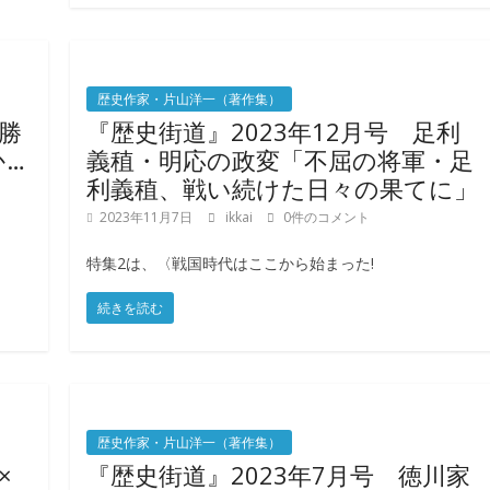
歴史作家・片山洋一（著作集）
田勝
『歴史街道』2023年12月号 足利
か…
義稙・明応の政変「不屈の将軍・足
利義稙、戦い続けた日々の果てに」
2023年11月7日
ikkai
0件のコメント
特集2は、〈戦国時代はここから始まった!
続きを読む
歴史作家・片山洋一（著作集）
×
『歴史街道』2023年7月号 徳川家