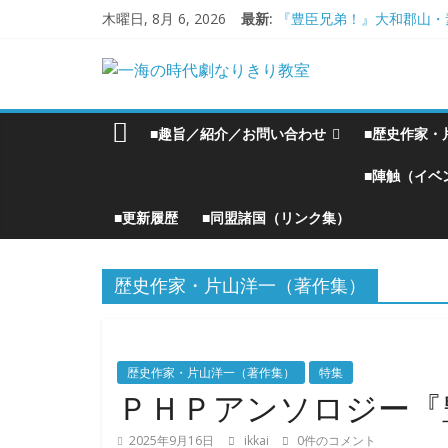
コ
木曜日, 8月 6, 2026
最新:
『豊臣兄弟！』大和郡山・
ン
大和郡山城
テ
一
手作り甲冑奮闘記【黒糸縅
ン
●大和郡山城（『豊臣兄弟
大阪城オフ会・2026年Ｇ
ツ
海
■趣旨／紹介／お問い合わせ
■歴史作家・
へ
ス
の
■陣触（イベ
キ
ッ
■更新履歴
■同盟諸国（リンク集）
時
プ
代
歴史作家・片山洋一（著作集）
劇
歴史作家・片山洋一（著作集）
特集
な
ＰＨＰアンソロジー『
2025年9月16日
ikkai
0件のコメント