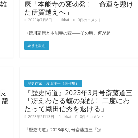
雄
康「本能寺の変勃発！ 命運を懸け
た伊賀越えへ」
2023年7月8日
ikkai
0件のコメント
〈徳川家康と本能寺の変――その時、何が起
続きを読む
歴史作家・片山洋一（著作集）
好長
『歴史街道』2023年3月号斎藤道三
 籠
「冴えわたる蝮の采配！ 二度にわ
たって織田信秀を退ける」
2023年2月13日
ikkai
0件のコメント
『歴史街道』2023年3月号斎藤道三「冴