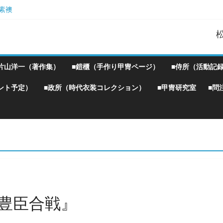
素襖
胴丸鎧】
！』企画）
Ｗ
片山洋一（著作集）
■鎧櫃（手作り甲冑ページ）
■侍所（活動記
ント予定）
■政所（時代衣装コレクション）
■甲冑研究室
■問
豊臣合戦』