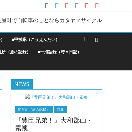
松屋町で自転車のことならカタヤマサイクル
録）
■甲援隊（こうえんたい）
注所（旅の記録）
■一海語録（時々日記）
NEWS
問注所（旅の記録）
特集
『豊臣兄弟！』大和郡山・
素襖