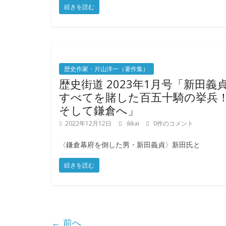
続きを読む
歴史作家・片山洋一（著作集）
歴史街道 2023年1月号「新田義
すべてを賭した百五十騎の挙
そして鎌倉へ」
2022年12月12日
ikkai
0件のコメント
〈鎌倉幕府を倒した男・新田義貞〉新田氏と
続きを読む
← 前へ