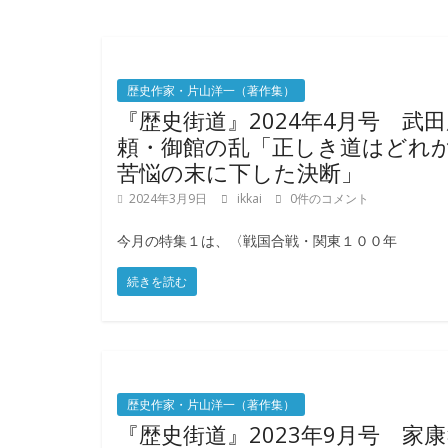
て
そ
し
て
歴史作家・片山洋一（著作集）
体
『歴史街道』2024年4月号 武
感
頼・御館の乱「正しき道はどれ
す
苦悩の末に下した決断」
る
歴
2024年3月9日
ikkai
0件のコメント
史
研
今月の特集１は、〈戦国合戦・関東１００年
究
続きを読む
サ
イ
ト
歴史作家・片山洋一（著作集）
『歴史街道』2023年9月号 家康