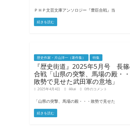
り
ＰＨＰ文芸文庫アンソロジー『豊臣合戦』当
き
続きを読む
り
教
歴史作家・片山洋一（著作集）
特集
室
『歴史街道』2025年5月号 長
合戦「山県の突撃、馬場の殿・
敗勢で見せた武田軍の意地」
見
て
2025年4月4日
ikkai
0件のコメント
聞
「山県の突撃、馬場の殿・・・敗勢で見せた
い
て
続きを読む
触
っ